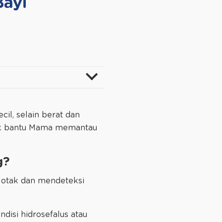
Bayi
cil, selain berat dan
tuk bantu Mama memantau
g?
n otak dan mendeteksi
ndisi hidrosefalus atau