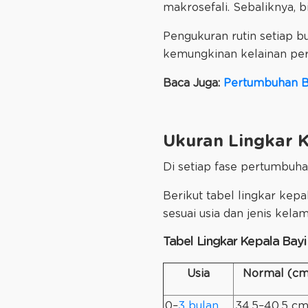
makrosefali. Sebaliknya, bi
Pengukuran rutin setiap bu
kemungkinan kelainan per
Baca Juga:
Pertumbuhan Be
Ukuran Lingkar K
Di setiap fase pertumbuha
Berikut tabel lingkar kep
sesuai usia dan jenis kela
Tabel Lingkar Kepala Bayi
Usia
Normal (cm
0–
3 bulan
34,5–40,5 c