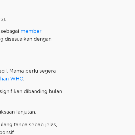
S).
r sebagai
member
ang disesuaikan dengan
ecil. Mama perlu segera
buhan WHO
.
ignifikan dibanding bulan
ksaan lanjutan.
ulang tanpa sebab jelas,
onsif.