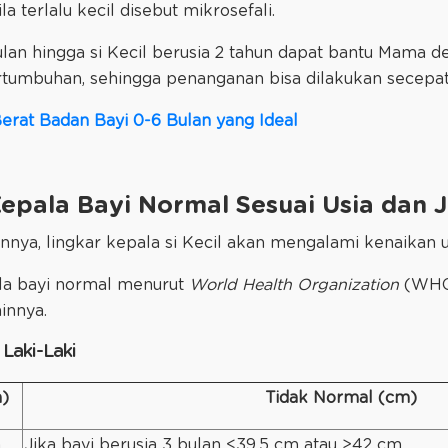
la terlalu kecil disebut mikrosefali.
lan hingga si Kecil berusia 2 tahun dapat bantu Mama det
tumbuhan, sehingga penanganan bisa dilakukan secepat
rat Badan Bayi 0-6 Bulan yang Ideal
epala Bayi Normal Sesuai Usia dan J
nnya, lingkar kepala si Kecil akan mengalami kenaikan 
ala bayi normal menurut
World Health Organization
(WHO,
minnya.
 Laki-Laki
)
Tidak Normal (cm)
m
Jika bayi berusia 3 bulan <39,5 cm atau >42 cm