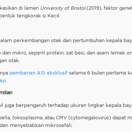
ikasikan di laman
University of Bristol
(2019), faktor gen
bentuk tengkorak si Kecil.
 dalam perkembangan otak dan pertumbuhan kepala bay
 dan mikro, seperti protein, zat besi, dan asam lemak o
an otak.
gnya
pemberian ASI eksklusif
selama 6 bulan pertama 
ayi
.
milan
l juga berpengaruh terhadap ukuran lingkar kepala bay
ubella, toksoplasma, atau CMV (cytomegalovirus) dapat
 dan menyebabkan mikrosefali.