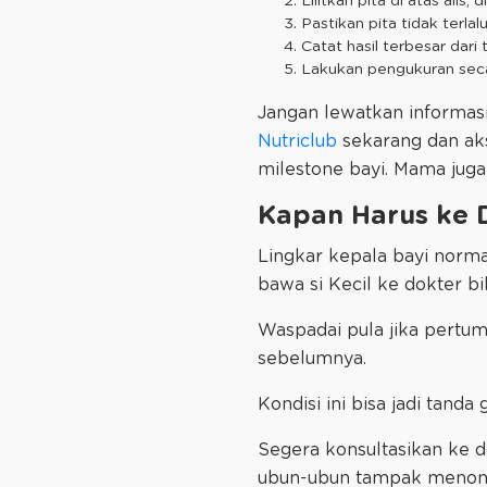
Lilitkan pita di atas alis
Pastikan pita tidak terla
Catat hasil terbesar dari
Lakukan pengukuran secar
Jangan lewatkan informasi
Nutriclub
sekarang dan akse
milestone bayi. Mama juga
Kapan Harus ke 
Lingkar kepala bayi norma
bawa si Kecil ke dokter bi
Waspadai pula jika pertum
sebelumnya.
Kondisi ini bisa jadi ta
Segera konsultasikan ke d
ubun-ubun tampak menonjol