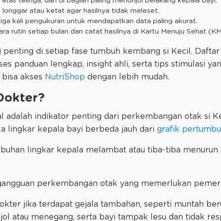
, di atas telinga, dan di bagian paling menonjol belakang kepala bayi.
lu longgar atau ketat agar hasilnya tidak meleset.
 tiga kali pengukuran untuk mendapatkan data paling akurat.
a rutin setiap bulan dan catat hasilnya di Kartu Menuju Sehat (KM
 penting di setiap fase tumbuh kembang si Kecil. Dafta
s panduan lengkap, insight ahli, serta tips stimulasi y
 bisa akses
NutriShop
dengan lebih mudah.
Dokter?
l adalah indikator penting dari perkembangan otak si K
la lingkar kepala bayi berbeda jauh dari
grafik pertum
buhan lingkar kepala melambat atau tiba-tiba menurun s
nda gangguan perkembangan otak yang memerlukan pemeri
okter jika terdapat gejala tambahan, seperti muntah ber
 atau menegang, serta bayi tampak lesu dan tidak resp