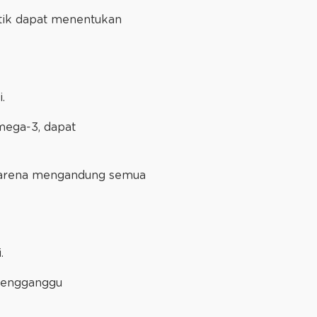
etik dapat menentukan
i.
mega-3, dapat
karena mengandung semua
i.
 mengganggu