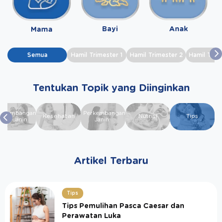
Bayi
Anak
Mama
Semua
Hamil Trimester 1
Hamil Trimester 2
Hamil Trim
Tentukan Topik yang Diinginkan
erkembangan
Perkembangan
Kesehatan
Nutrisi
Tips
Otak Janin
Janin
Artikel Terbaru
Tips
Tips Pemulihan Pasca Caesar dan
Perawatan Luka