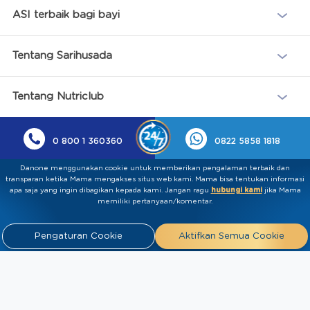
ASI terbaik bagi bayi
Tentang Sarihusada
Tentang Nutriclub
0 800 1 360360
0822 5858 1818
Danone menggunakan cookie untuk memberikan pengalaman terbaik dan
transparan ketika Mama mengakses situs web kami. Mama bisa tentukan informasi
apa saja yang ingin dibagikan kepada kami.​ ​Jangan ragu
hubungi kami
jika Mama
memiliki pertanyaan/komentar.
Pengaturan Cookie
Aktifkan Semua Cookie
Kebijakan Privasi
Syarat & Ketentuan
Press
Release
Tentang Kami
Hubungi
Kami
Artikel
FAQ
Tim Ahli
Tim Penulis