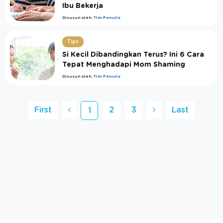
Ibu Bekerja
Disusun oleh:
Tim Penulis
Tips
Si Kecil Dibandingkan Terus? Ini 6 Cara
Tepat Menghadapi Mom Shaming
Disusun oleh:
Tim Penulis
First
2
3
Last
1