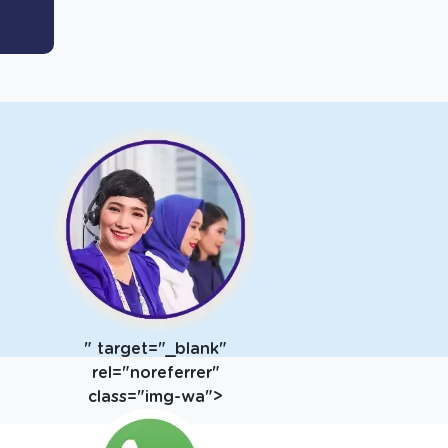
" target="_blank"
rel="noreferrer"
class="img-wa">