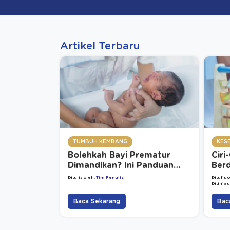
Artikel Terbaru
TUMBUH KEMBANG
KES
Bolehkah Bayi Prematur
Ciri
Dimandikan? Ini Panduan
Berd
Aman untuk Orang Tua
Har
Ditulis oleh:
Tim Penulis
Ditulis 
Ditinjau
Baca Sekarang
Bac