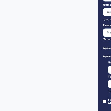
Nomo
*yang 
Pass
Minima
Apak
Apak
Na
Ta
*U
Sa
C