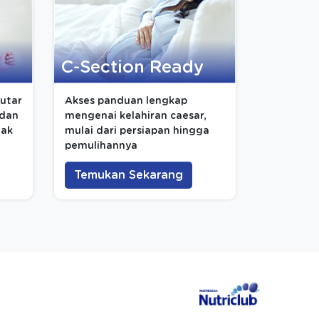
C-Section Ready
putar
Akses panduan lengkap
 dan
mengenai kelahiran caesar,
nak
mulai dari persiapan hingga
pemulihannya
Temukan Sekarang