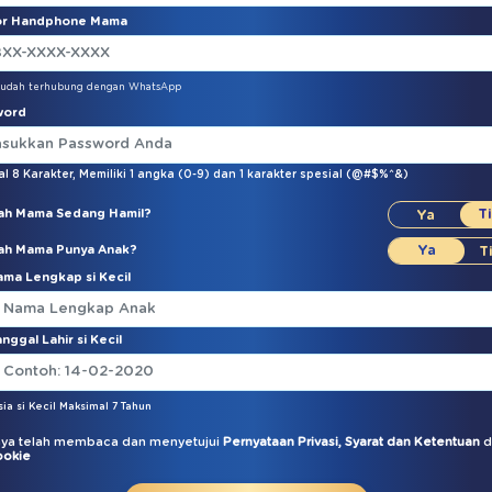
r Handphone Mama
sudah terhubung dengan WhatsApp
word
l 8 Karakter,
Memiliki 1 angka (0-9)
dan
1 karakter spesial (@#$%^&)
ah Mama Sedang Hamil?
ah Mama Punya Anak?
ma Lengkap si Kecil
nggal Lahir si Kecil
sia si Kecil Maksimal 7 Tahun
ya telah membaca dan menyetujui
Pernyataan Privasi,
Syarat dan Ketentuan
d
ookie