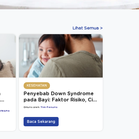
Lihat Semua >
KESEHATAN
a
Penyebab Down Syndrome
pada Bayi: Faktor Risiko, Ciri
& Deteksi Dini
Ditulis oleh:
Tim Penulis
, FRSPH
Baca Sekarang