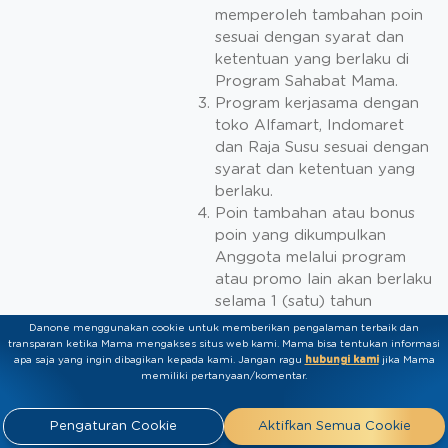
memperoleh tambahan poin
sesuai dengan syarat dan
ketentuan yang berlaku di
Program Sahabat Mama.
Program kerjasama dengan
toko Alfamart, Indomaret
dan Raja Susu sesuai dengan
syarat dan ketentuan yang
berlaku.
Poin tambahan atau bonus
poin yang dikumpulkan
Anggota melalui program
atau promo lain akan berlaku
selama 1 (satu) tahun
terhitung dari tanggal
Danone menggunakan cookie untuk memberikan pengalaman terbaik dan
penambahan poin tersebut.
transparan ketika Mama mengakses situs web kami. Mama bisa tentukan informasi
apa saja yang ingin dibagikan kepada kami.​ ​Jangan ragu
hubungi kami
jika Mama
memiliki pertanyaan/komentar.
PENUKARAN POIN
Penukaran poin Nutriclub dapat dilakukan dengan
Pengaturan Cookie
Aktifkan Semua Cookie
melalui: