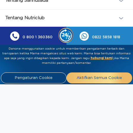
Tentang Sarihusada
Tentang Nutriclub
0 800 1 360360
0822 5858 1818
Danone menggunakan cookie untuk memberikan pengalaman terbaik dan
transparan ketika Mama mengakses situs web kami. Mama bisa tentukan informasi
apa saja yang ingin dibagikan kepada kami.​ ​Jangan ragu
hubungi kami
jika Mama
memiliki pertanyaan/komentar.
Pengaturan Cookie
Aktifkan Semua Cookie
Kebijakan Privasi
Syarat & Ketentuan
Press
Release
Tentang Kami
Hubungi
Kami
Artikel
FAQ
Tim Ahli
Tim Penulis
2026 PT Sarihusada Generasi Mahardhika. All rights reserved