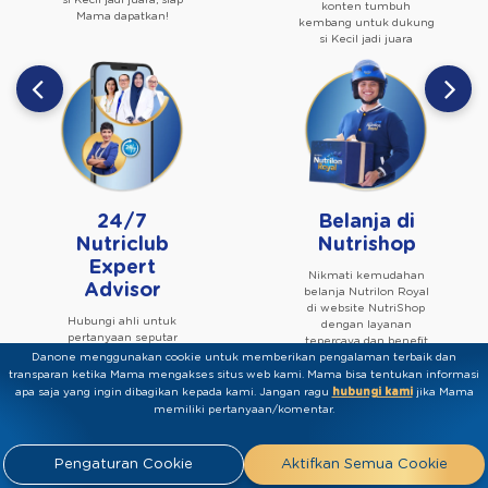
konten tumbuh
Mama dapatkan!
kembang untuk dukung
si Kecil jadi juara
24/7
Belanja di
Nutriclub
Nutrishop
Expert
Nikmati kemudahan
Advisor
belanja Nutrilon Royal
di website NutriShop
Hubungi ahli untuk
dengan layanan
pertanyaan seputar
tepercaya dan benefit
nutrisi, tumbuh
eksklusif untuk Mama
Danone menggunakan cookie untuk memberikan pengalaman terbaik dan
kembang, dan informasi
transparan ketika Mama mengakses situs web kami. Mama bisa tentukan informasi
terkait Nutriclub
apa saja yang ingin dibagikan kepada kami.​ ​Jangan ragu
hubungi kami
jika Mama
melalui Whatsapp/call
memiliki pertanyaan/komentar.
center
Pengaturan Cookie
Aktifkan Semua Cookie