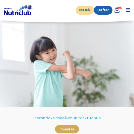
Masuk
Daftar
Beranda
Artikel
Imunitas
1 Tahun
Imunitas