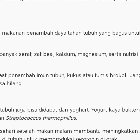
n makanan penambah daya tahan tubuh yang bagus untuk 
nyak serat, zat besi, kalsium, magnesium, serta nutrisi 
 penambah imun tubuh, kukus atau tumis brokoli. Janga
a hilang.
uh juga bisa didapat dari yoghurt. Yogurt kaya bakteri 
an
Streptococcus thermophillus
.
i sehari setelah makan malam membantu meningkatkan si
di tubuh untuk memproduksi serotonin di otak.