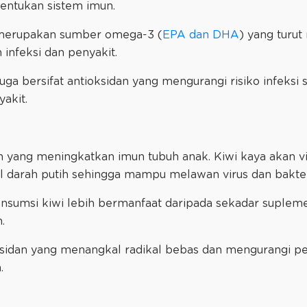
entukan sistem imun.
k merupakan sumber omega-3 (
EPA dan DHA
) yang turu
 infeksi dan penyakit.
ga bersifat antioksidan yang mengurangi risiko infeks
akit.
h yang meningkatkan imun tubuh anak. Kiwi kaya akan v
l darah putih sehingga mampu melawan virus dan bakte
onsumsi kiwi lebih bermanfaat daripada sekadar supleme
n.
oksidan yang menangkal radikal bebas dan mengurangi p
.