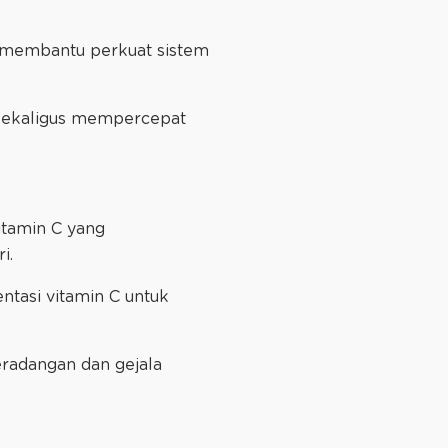
t membantu perkuat sistem
i sekaligus mempercepat
itamin C yang
ri.
ntasi vitamin C untuk
eradangan dan gejala