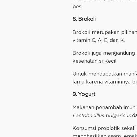
besi.
8. Brokoli
Brokoli merupakan piliha
vitamin C, A, E, dan K.
Brokoli juga mengandung ba
kesehatan si Kecil.
Untuk mendapatkan manfaat
lama karena vitaminnya bis
9. Yogurt
Makanan penambah imun tub
Lactobacillus bulgaricus
d
Konsumsi probiotik sekal
menghasilkan asam lemak 