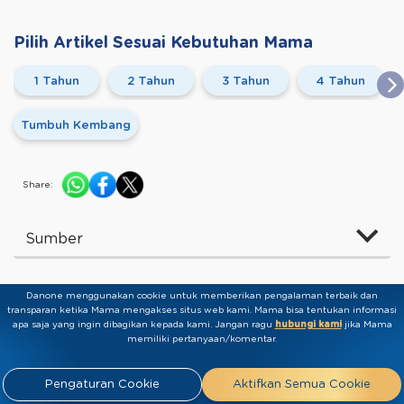
Pilih Artikel Sesuai Kebutuhan Mama
1 Tahun
2 Tahun
3 Tahun
4 Tahun
Tumbuh Kembang
Share:
Sumber
Danone menggunakan cookie untuk memberikan pengalaman terbaik dan
Temukan Topik Lainnya
transparan ketika Mama mengakses situs web kami. Mama bisa tentukan informasi
apa saja yang ingin dibagikan kepada kami.​ ​Jangan ragu
hubungi kami
jika Mama
memiliki pertanyaan/komentar.
Alergi
Kecerdasan
Persalinan
Pengaturan Cookie
Aktifkan Semua Cookie