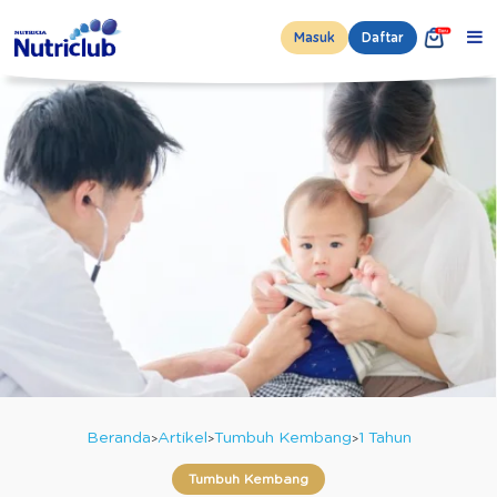
Masuk
Daftar
Beranda
Artikel
Tumbuh Kembang
1 Tahun
Tumbuh Kembang