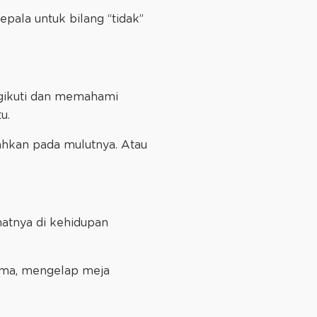
pala untuk bilang “tidak”
gikuti dan memahami
tu.
ahkan pada mulutnya. Atau
hatnya di kehidupan
ma, mengelap meja