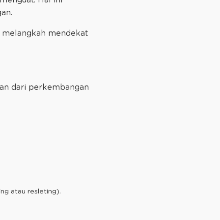
gan.
 dan melangkah mendekat
gian dari perkembangan
g atau resleting).