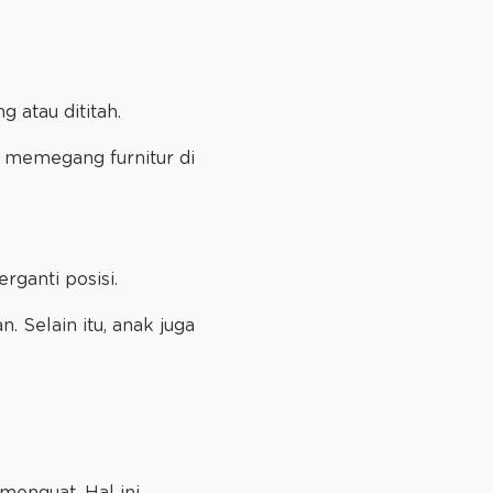
g atau dititah.
il memegang furnitur di
rganti posisi.
. Selain itu, anak juga
menguat. Hal ini