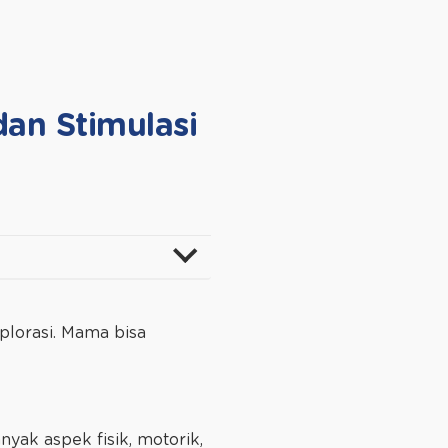
an Stimulasi
plorasi. Mama bisa
yak aspek fisik, motorik,