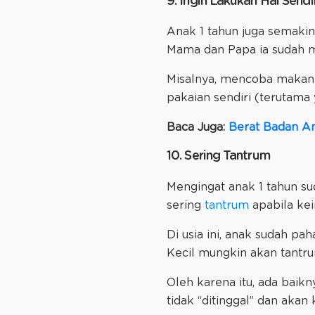
9. Ingin Lakukan Hal Sendir
Anak 1 tahun juga semaki
Mama dan Papa ia sudah m
Misalnya, mencoba makan
pakaian sendiri (terutama 
Baca Juga:
Berat Badan An
10. Sering Tantrum
Mengingat anak 1 tahun s
sering
tantrum
apabila kei
Di usia ini, anak sudah pa
Kecil mungkin akan tantru
Oleh karena itu, ada bai
tidak “ditinggal” dan aka