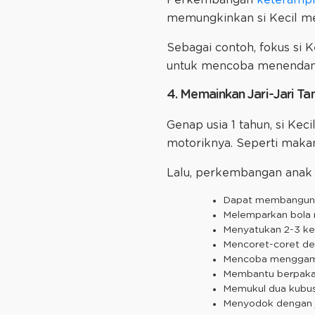
memungkinkan si Kecil me
Sebagai contoh, fokus si 
untuk mencoba menendan
4. Memainkan Jari-Jari Ta
Genap usia 1 tahun, si Ke
motoriknya. Seperti makan
Lalu, perkembangan anak 1
Dapat membangun m
Melemparkan bola m
Menyatukan 2-3 ke
Mencoret-coret den
Mencoba menggambar
Membantu berpakaia
Memukul dua kubu
Menyodok dengan ja