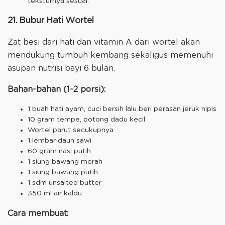
teksturnya sesuai.
21. Bubur Hati Wortel
Zat besi dari hati dan vitamin A dari wortel akan
mendukung tumbuh kembang sekaligus memenuhi
asupan nutrisi bayi 6 bulan.
Bahan-bahan (1-2 porsi):
1 buah hati ayam, cuci bersih lalu beri perasan jeruk nipis
10 gram tempe, potong dadu kecil
Wortel parut secukupnya
1 lembar daun sawi
60 gram nasi putih
1 siung bawang merah
1 siung bawang putih
1 sdm unsalted butter
350 ml air kaldu
Cara membuat: