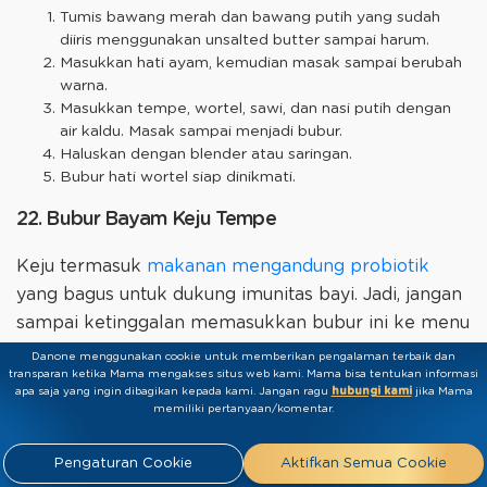
Tumis bawang merah dan bawang putih yang sudah
diiris menggunakan unsalted butter sampai harum.
Masukkan hati ayam, kemudian masak sampai berubah
warna.
Masukkan tempe, wortel, sawi, dan nasi putih dengan
air kaldu. Masak sampai menjadi bubur.
Haluskan dengan blender atau saringan.
Bubur hati wortel siap dinikmati.
22. Bubur Bayam Keju Tempe
Keju termasuk
makanan mengandung probiotik
yang bagus untuk dukung imunitas bayi. Jadi, jangan
sampai ketinggalan memasukkan bubur ini ke menu
MPASI 6 bulan selama sebulan.
Danone menggunakan cookie untuk memberikan pengalaman terbaik dan
transparan ketika Mama mengakses situs web kami. Mama bisa tentukan informasi
apa saja yang ingin dibagikan kepada kami.​ ​Jangan ragu
hubungi kami
jika Mama
Bahan-bahan (1-2 porsi):
memiliki pertanyaan/komentar.
60 gram nasi putih
1 ikat daun bayam
Pengaturan Cookie
Aktifkan Semua Cookie
1 siung bawang merah, iris tipis