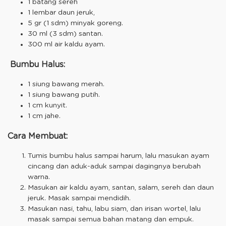
1 batang sereh
1 lembar daun jeruk,
5 gr (1 sdm) minyak goreng.
30 ml (3 sdm) santan.
300 ml air kaldu ayam.
Bumbu Halus:
1 siung bawang merah.
1 siung bawang putih.
1 cm kunyit.
1 cm jahe.
Cara Membuat:
Tumis bumbu halus sampai harum, lalu masukan ayam
cincang dan aduk-aduk sampai dagingnya berubah
warna.
Masukan air kaldu ayam, santan, salam, sereh dan daun
jeruk. Masak sampai mendidih.
Masukan nasi, tahu, labu siam, dan irisan wortel, lalu
masak sampai semua bahan matang dan empuk.