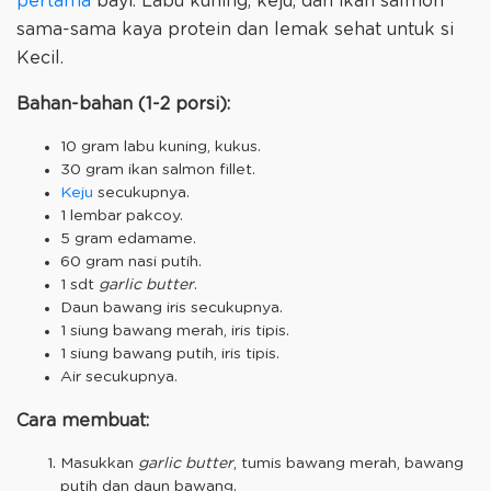
pertama
bayi. Labu kuning, keju, dan ikan salmon
sama-sama kaya protein dan lemak sehat untuk si
Kecil.
Bahan-bahan (1-2 porsi):
10 gram labu kuning, kukus.
30 gram ikan salmon fillet.
Keju
secukupnya.
1 lembar pakcoy.
5 gram edamame.
60 gram nasi putih.
1 sdt
garlic butter
.
Daun bawang iris secukupnya.
1 siung bawang merah, iris tipis.
1 siung bawang putih, iris tipis.
Air secukupnya.
Cara membuat:
Masukkan
garlic butter
, tumis bawang merah, bawang
putih dan daun bawang.