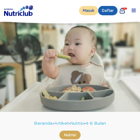
Masuk
Daftar
Beranda
Artikel
Nutrisi
4-6 Bulan
Nutrisi