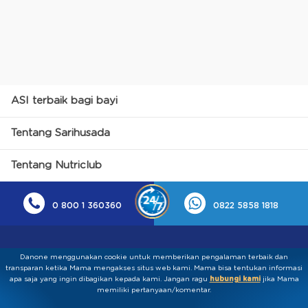
ASI terbaik bagi bayi
Tentang Sarihusada
Tentang Nutriclub
0 800 1 360360
0822 5858 1818
Danone menggunakan cookie untuk memberikan pengalaman terbaik dan
transparan ketika Mama mengakses situs web kami. Mama bisa tentukan informasi
apa saja yang ingin dibagikan kepada kami.​ ​Jangan ragu
hubungi kami
jika Mama
memiliki pertanyaan/komentar.