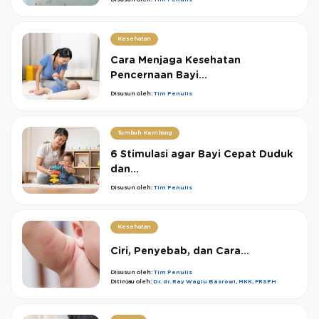
Disusun oleh:
Tim Penulis
Kesehatan
Cara Menjaga Kesehatan
Pencernaan Bayi...
Disusun oleh:
Tim Penulis
Tumbuh Kembang
6 Stimulasi agar Bayi Cepat Duduk
dan...
Disusun oleh:
Tim Penulis
Kesehatan
Ciri, Penyebab, dan Cara...
Disusun oleh:
Tim Penulis
Ditinjau oleh:
Dr. dr. Ray Wagiu Basrowi, MKK, FRSPH