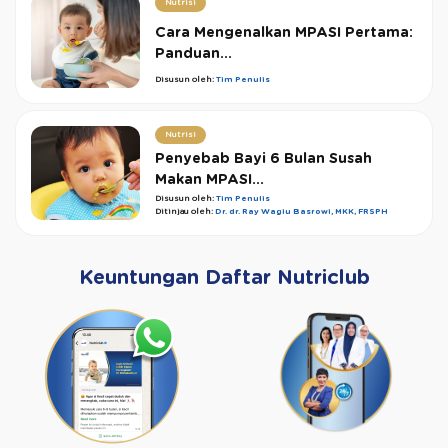
Nutrisi
Cara Mengenalkan MPASI Pertama:
Panduan...
Disusun oleh:
Tim Penulis
Nutrisi
Penyebab Bayi 6 Bulan Susah
Makan MPASI...
Disusun oleh:
Tim Penulis
Ditinjau oleh:
Dr. dr. Ray Wagiu Basrowi, MKK, FRSPH
Keuntungan Daftar Nutriclub