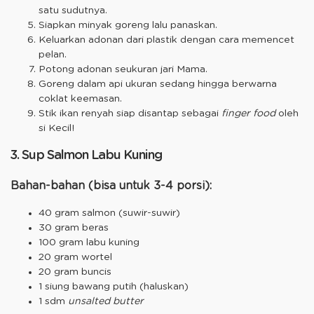
satu sudutnya.
Siapkan minyak goreng lalu panaskan.
Keluarkan adonan dari plastik dengan cara memencet
pelan.
Potong adonan seukuran jari Mama.
Goreng dalam api ukuran sedang hingga berwarna
coklat keemasan.
Stik ikan renyah siap disantap sebagai
finger food
oleh
si Kecil!
3. Sup Salmon Labu Kuning
Bahan-bahan (bisa untuk 3-4 porsi):
40 gram salmon (suwir-suwir)
30 gram beras
100 gram labu kuning
20 gram wortel
20 gram buncis
1 siung bawang putih (haluskan)
1 sdm
unsalted butter