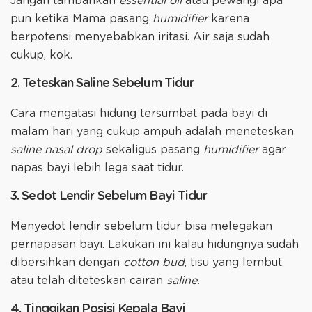
Jangan tambahkan
essential oil
atau pewangi apa
pun ketika Mama pasang
humidifier
karena
berpotensi menyebabkan iritasi. Air saja sudah
cukup, kok.
2. Teteskan Saline Sebelum Tidur
Cara mengatasi hidung tersumbat pada bayi di
malam hari yang cukup ampuh adalah meneteskan
saline nasal drop
sekaligus pasang
humidifier
agar
napas bayi lebih lega saat tidur.
3. Sedot Lendir Sebelum Bayi Tidur
Menyedot lendir sebelum tidur bisa melegakan
pernapasan bayi. Lakukan ini kalau hidungnya sudah
dibersihkan dengan
cotton bud
, tisu yang lembut,
atau telah diteteskan cairan
saline.
4. Tinggikan Posisi Kepala Bayi