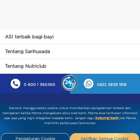
ASI terbaik bagi bayi
Tentang Sarihusada
Tentang Nutriclub
0 800 1 360360
0822 5858 1818
Danone menggunakan cookie untuk memberikan pengalaman terbaik dan
transparan ketika Mama mengakses situs web kami. Mama bisa tentukan informasi
apa saja yang ingin dibagikan kepada kami.​ ​Jangan ragu
hubungi kami
jika Mama
memiliki pertanyaan/komentar.
Kebijakan Privasi
Syarat & Ketentuan
Press
Pengaturan Cookie
Aktifkan Semua Cookie