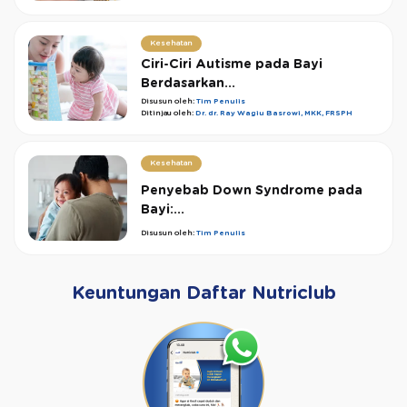
Kesehatan
Ciri-Ciri Autisme pada Bayi
Berdasarkan...
Disusun oleh:
Tim Penulis
Ditinjau oleh:
Dr. dr. Ray Wagiu Basrowi, MKK, FRSPH
Kesehatan
Penyebab Down Syndrome pada
Bayi:...
Disusun oleh:
Tim Penulis
Keuntungan Daftar Nutriclub