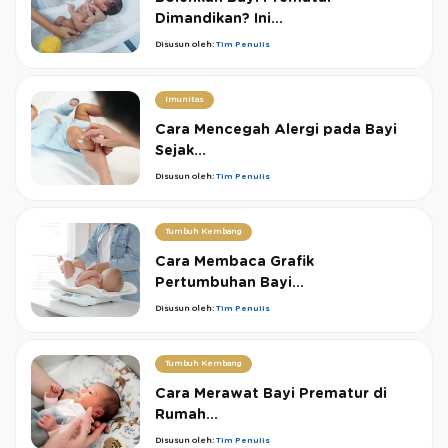
Dimandikan? Ini...
Disusun oleh:
Tim Penulis
Imunitas
Cara Mencegah Alergi pada Bayi
Sejak...
Disusun oleh:
Tim Penulis
Tumbuh Kembang
Cara Membaca Grafik
Pertumbuhan Bayi...
Disusun oleh:
Tim Penulis
Tumbuh Kembang
Cara Merawat Bayi Prematur di
Rumah...
Disusun oleh:
Tim Penulis