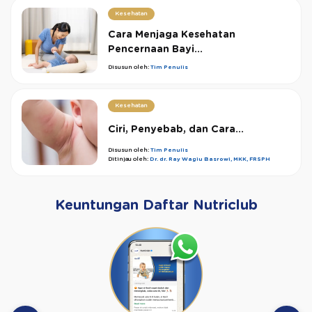
Kesehatan
Cara Menjaga Kesehatan
Pencernaan Bayi...
Disusun oleh:
Tim Penulis
Kesehatan
Ciri, Penyebab, dan Cara...
Disusun oleh:
Tim Penulis
Ditinjau oleh:
Dr. dr. Ray Wagiu Basrowi, MKK, FRSPH
Keuntungan Daftar Nutriclub