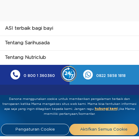
ASI terbaik bagi bayi
Tentang Sarihusada
Tentang Nutriclub
0 800 1 360360
0822 5858 1818
Danone menggunakan cookie untuk memberikan pengalaman terbaik dan
transparan ketika Mama mengakses situs web kami. Mama bisa tentukan informasi
apa saja yang ingin dibagikan kepada kami.​ ​Jangan ragu
hubungi kami
jika Mama
memiliki pertanyaan/komentar.
Kebijakan Privasi
Syarat & Ketentuan
Press
Pengaturan Cookie
Aktifkan Semua Cookie
Release
Tentang Kami
Hubungi