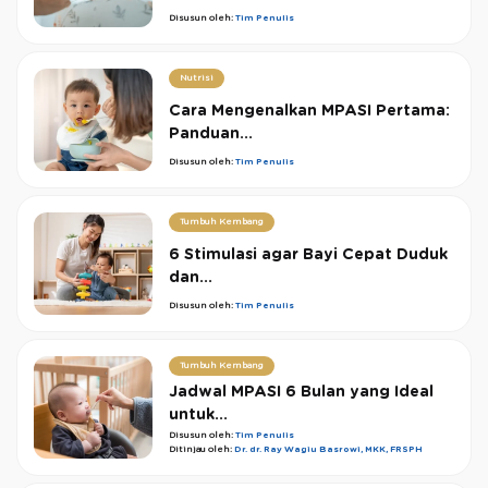
Disusun oleh:
Tim Penulis
Nutrisi
Cara Mengenalkan MPASI Pertama:
Panduan...
Disusun oleh:
Tim Penulis
Tumbuh Kembang
6 Stimulasi agar Bayi Cepat Duduk
dan...
Disusun oleh:
Tim Penulis
Tumbuh Kembang
Jadwal MPASI 6 Bulan yang Ideal
untuk...
Disusun oleh:
Tim Penulis
Ditinjau oleh:
Dr. dr. Ray Wagiu Basrowi, MKK, FRSPH