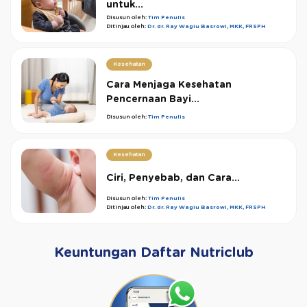
untuk...
Disusun oleh:
Tim Penulis
Ditinjau oleh:
Dr. dr. Ray Wagiu Basrowi, MKK, FRSPH
Kesehatan
Cara Menjaga Kesehatan
Pencernaan Bayi...
Disusun oleh:
Tim Penulis
Kesehatan
Ciri, Penyebab, dan Cara...
Disusun oleh:
Tim Penulis
Ditinjau oleh:
Dr. dr. Ray Wagiu Basrowi, MKK, FRSPH
Keuntungan Daftar Nutriclub