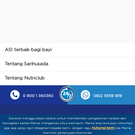
ASI terbaik bagi bayi
Tentang Sarihusada
Tentang Nutriclub
0 800 1 360360
0822 5858 1818
Danone menggunakan cookie untuk memberikan pengalaman terbaik dan
transparan ketika Mama mengakses situs web kami. Mama bisa tentukan informasi
apa saja yang ingin dibagikan kepada kami.​ ​Jangan ragu
hubungi kami
jika Mama
memiliki pertanyaan/komentar.