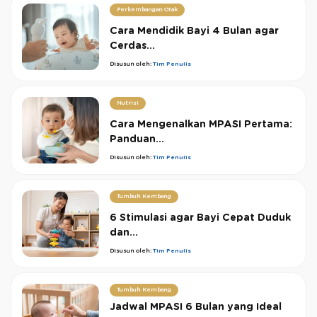
Perkembangan Otak
Cara Mendidik Bayi 4 Bulan agar
Cerdas...
Disusun oleh:
Tim Penulis
Nutrisi
Cara Mengenalkan MPASI Pertama:
Panduan...
Disusun oleh:
Tim Penulis
Tumbuh Kembang
6 Stimulasi agar Bayi Cepat Duduk
dan...
Disusun oleh:
Tim Penulis
Tumbuh Kembang
Jadwal MPASI 6 Bulan yang Ideal