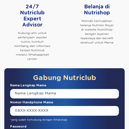
24/7
Belanja di
Nutriclub
Nutrishop
Expert
Nikmati kemudahan
Advisor
belanja Nutrilon Royal
di website NutriShop
Hubungi ahli untuk
dengan layanan
pertanyaan seputar
tepercaya dan benefit
nutrisi, tumbuh
eksklusif untuk Mama
kembang, dan informasi
terkait Nutriclub
melalui Whatsapp/call
center
Gabung Nutriclub
Nama Lengkap Mama
Nomor Handphone Mama
*yang sudah terhubung dengan WhatsApp
Password