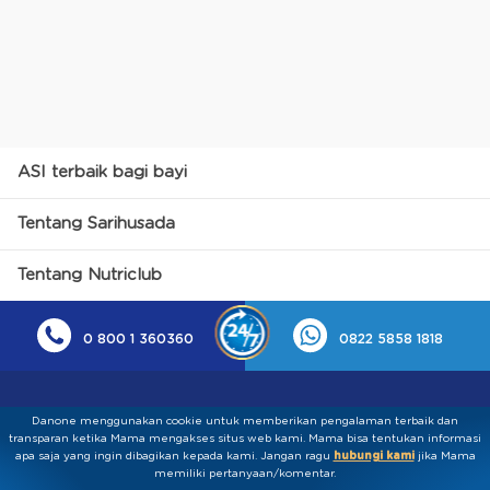
ASI terbaik bagi bayi
Tentang Sarihusada
Tentang Nutriclub
0 800 1 360360
0822 5858 1818
Danone menggunakan cookie untuk memberikan pengalaman terbaik dan
transparan ketika Mama mengakses situs web kami. Mama bisa tentukan informasi
apa saja yang ingin dibagikan kepada kami.​ ​Jangan ragu
hubungi kami
jika Mama
memiliki pertanyaan/komentar.