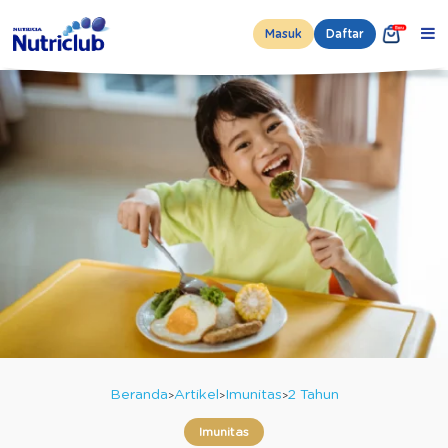
Masuk
Daftar
Beranda
Artikel
Imunitas
2 Tahun
Imunitas