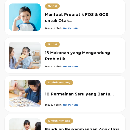
Nutrisi
Manfaat Prebiotik FOS & GOS
untuk Otak...
Disusun oleh:
Tim Penulis
Nutrisi
15 Makanan yang Mengandung
Probiotik...
Disusun oleh:
Tim Penulis
Tumbuh Kembang
10 Permainan Seru yang Bantu...
Disusun oleh:
Tim Penulis
Tumbuh Kembang
Panduan Perkembangan Anak Usia