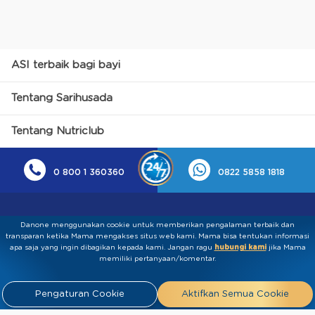
ASI terbaik bagi bayi
Tentang Sarihusada
Tentang Nutriclub
0 800 1 360360
0822 5858 1818
Danone menggunakan cookie untuk memberikan pengalaman terbaik dan
transparan ketika Mama mengakses situs web kami. Mama bisa tentukan informasi
apa saja yang ingin dibagikan kepada kami.​ ​Jangan ragu
hubungi kami
jika Mama
memiliki pertanyaan/komentar.
Kebijakan Privasi
Syarat & Ketentuan
Press
Pengaturan Cookie
Aktifkan Semua Cookie
Release
Tentang Kami
Hubungi