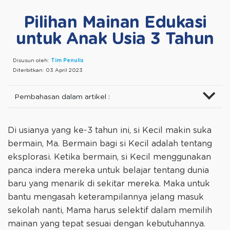
Pilihan Mainan Edukasi
untuk Anak Usia 3 Tahun
Disusun oleh:
Tim Penulis
Diterbitkan:
03 April 2023
Pembahasan dalam artikel :
Di usianya yang ke-3 tahun ini, si Kecil makin suka
bermain, Ma. Bermain bagi si Kecil adalah tentang
eksplorasi. Ketika bermain, si Kecil menggunakan
panca indera mereka untuk belajar tentang dunia
baru yang menarik di sekitar mereka. Maka untuk
bantu mengasah keterampilannya jelang masuk
sekolah nanti, Mama harus selektif dalam memilih
mainan yang tepat sesuai dengan kebutuhannya.