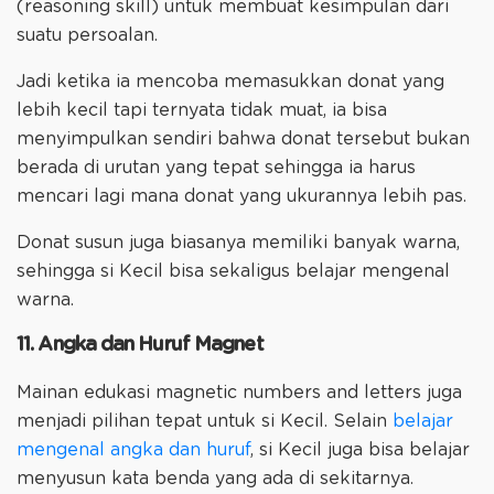
(reasoning skill) untuk membuat kesimpulan dari
suatu persoalan.
Jadi ketika ia mencoba memasukkan donat yang
lebih kecil tapi ternyata tidak muat, ia bisa
menyimpulkan sendiri bahwa donat tersebut bukan
berada di urutan yang tepat sehingga ia harus
mencari lagi mana donat yang ukurannya lebih pas.
Donat susun juga biasanya memiliki banyak warna,
sehingga si Kecil bisa sekaligus belajar mengenal
warna.
11. Angka dan Huruf Magnet
Mainan edukasi magnetic numbers and letters juga
menjadi pilihan tepat untuk si Kecil. Selain
belajar
mengenal angka dan huruf
, si Kecil juga bisa belajar
menyusun kata benda yang ada di sekitarnya.