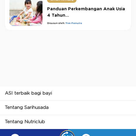
Tumbuh Kembang
Panduan Perkembangan Anak Usia
4 Tahun...
Disusun oleh:
Tim Penulis
ASI terbaik bagi bayi
Tentang Sarihusada
Tentang Nutriclub