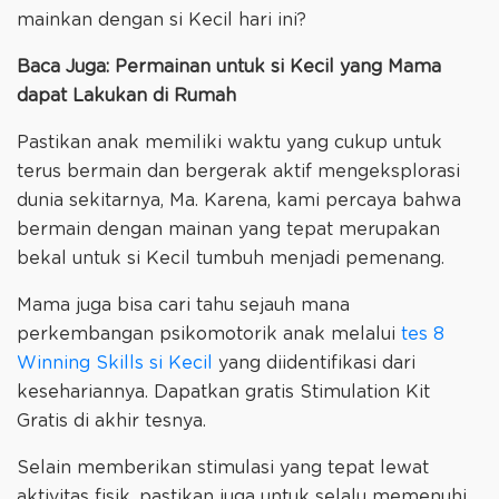
mainkan dengan si Kecil hari ini?
Baca Juga: Permainan untuk si Kecil yang Mama
dapat Lakukan di Rumah
Pastikan anak memiliki waktu yang cukup untuk
terus bermain dan bergerak aktif mengeksplorasi
dunia sekitarnya, Ma. Karena, kami percaya bahwa
bermain dengan mainan yang tepat merupakan
bekal untuk si Kecil tumbuh menjadi pemenang.
Mama juga bisa cari tahu sejauh mana
perkembangan psikomotorik anak melalui
tes 8
Winning Skills si Kecil
yang diidentifikasi dari
kesehariannya. Dapatkan gratis Stimulation Kit
Gratis di akhir tesnya.
Selain memberikan stimulasi yang tepat lewat
aktivitas fisik, pastikan juga untuk selalu memenuhi