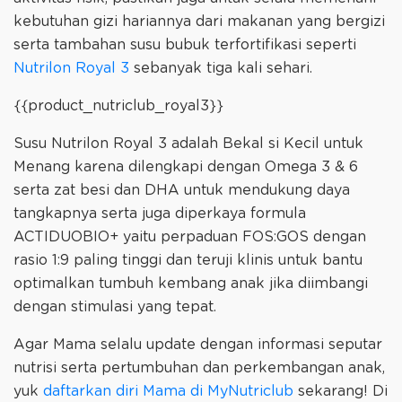
kebutuhan gizi hariannya dari makanan yang bergizi
serta tambahan susu bubuk terfortifikasi seperti
Nutrilon Royal 3
sebanyak tiga kali sehari.
{{product_nutriclub_royal3}}
Susu Nutrilon Royal 3 adalah Bekal si Kecil untuk
Menang karena dilengkapi dengan Omega 3 & 6
serta zat besi dan DHA untuk mendukung daya
tangkapnya serta juga diperkaya formula
ACTIDUOBIO+ yaitu perpaduan FOS:GOS dengan
rasio 1:9 paling tinggi dan teruji klinis untuk bantu
optimalkan tumbuh kembang anak jika diimbangi
dengan stimulasi yang tepat.
Agar Mama selalu update dengan informasi seputar
nutrisi serta pertumbuhan dan perkembangan anak,
yuk
daftarkan diri Mama di MyNutriclub
sekarang! Di