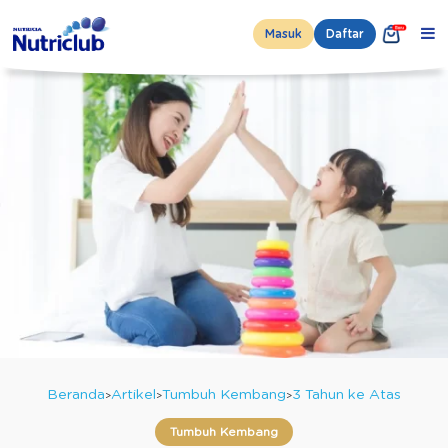
Masuk
Daftar
Beranda
Artikel
Tumbuh Kembang
3 Tahun ke Atas
Tumbuh Kembang