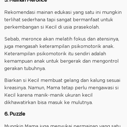
5. Mainan Meronce
Rekomendasi mainan edukasi yang satu ini mungkin
terlihat sederhana tapi sangat bermanfaat untuk
perkembangan si Kecil di usia prasekolah.
Sebab, meronce akan melatih fokus dan atensinya,
juga mengasah keterampilan psikomotorik anak.
Keterampilan psikomotorik itu sendiri adalah
kemampuan anak untuk bergerak dan mengontrol
gerakan tubuhnya.
Biarkan si Kecil membuat gelang dan kalung sesuai
kreasinya. Namun, Mama tetap perlu mengawasi si
Kecil karena manik-manik ukuran kecil
dikhawatirkan bisa masuk ke mulutnya.
6. Puzzle
Mungkin Mama juga menyukai permainan yang satu