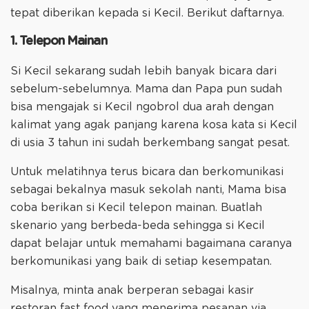
tepat diberikan kepada si Kecil. Berikut daftarnya.
1. Telepon Mainan
Si Kecil sekarang sudah lebih banyak bicara dari
sebelum-sebelumnya. Mama dan Papa pun sudah
bisa mengajak si Kecil ngobrol dua arah dengan
kalimat yang agak panjang karena kosa kata si Kecil
di usia 3 tahun ini sudah berkembang sangat pesat.
Untuk melatihnya terus bicara dan berkomunikasi
sebagai bekalnya masuk sekolah nanti, Mama bisa
coba berikan si Kecil telepon mainan. Buatlah
skenario yang berbeda-beda sehingga si Kecil
dapat belajar untuk memahami bagaimana caranya
berkomunikasi yang baik di setiap kesempatan.
Misalnya, minta anak berperan sebagai kasir
restoran fast food yang menerima pesanan via