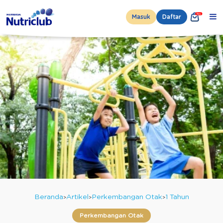
Masuk
Daftar
Beranda
Artikel
Perkembangan Otak
1 Tahun
Perkembangan Otak