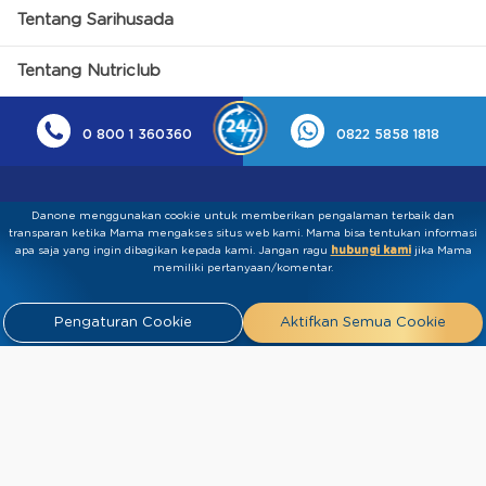
Tentang Sarihusada
Tentang Nutriclub
0 800 1 360360
0822 5858 1818
Danone menggunakan cookie untuk memberikan pengalaman terbaik dan
transparan ketika Mama mengakses situs web kami. Mama bisa tentukan informasi
apa saja yang ingin dibagikan kepada kami.​ ​Jangan ragu
hubungi kami
jika Mama
memiliki pertanyaan/komentar.
Kebijakan Privasi
Syarat & Ketentuan
Press
Pengaturan Cookie
Aktifkan Semua Cookie
Release
Tentang Kami
Hubungi
Kami
Artikel
FAQ
Tim Ahli
Tim Penulis
2026 PT Sarihusada Generasi Mahardhika. All rights reserved