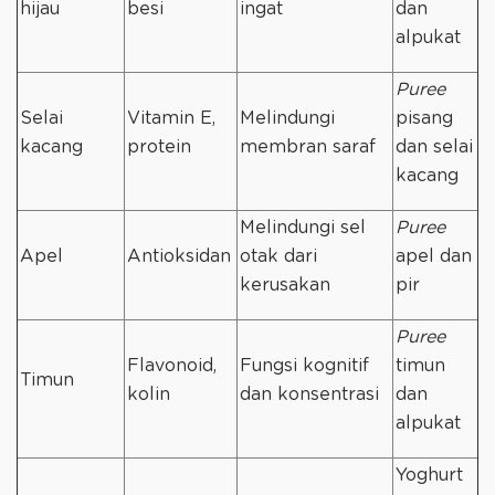
hijau
besi
ingat
dan
alpukat
Puree
Selai
Vitamin E,
Melindungi
pisang
kacang
protein
membran saraf
dan selai
kacang
Melindungi sel
Puree
Apel
Antioksidan
otak dari
apel dan
kerusakan
pir
Puree
Flavonoid,
Fungsi kognitif
timun
Timun
kolin
dan konsentrasi
dan
alpukat
Yoghurt