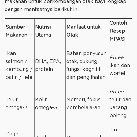
makanan untuk perkembangan otak bayi lengkap
dengan manfaatnya berikut ini:
Contoh
Sumber
Nutrisi
Manfaat untuk
Resep
Makanan
Utama
Otak
MPASI
Ikan
Bahan penyusun
Puree
salmon /
DHA, EPA,
otak, dukung
ikan dan
kembung /
protein
fungsi kognitif
wortel
patin / lele
dan penglihatan
Puree
Telur
Kolin,
Memori, fokus,
telur dan
omega-3
omega-3
pembelajaran
kacang
polong
Tim
Daging