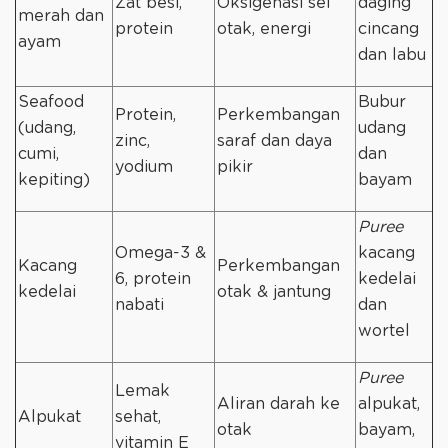
Zat besi,
Oksigenasi sel
daging
merah dan
protein
otak, energi
cincang
ayam
dan labu
Seafood
Bubur
Protein,
Perkembangan
(udang,
udang
zinc,
saraf dan daya
cumi,
dan
yodium
pikir
kepiting)
bayam
Puree
Omega-3 &
kacang
Kacang
Perkembangan
6, protein
kedelai
kedelai
otak & jantung
nabati
dan
wortel
Puree
Lemak
Aliran darah ke
alpukat,
Alpukat
sehat,
otak
bayam,
vitamin E