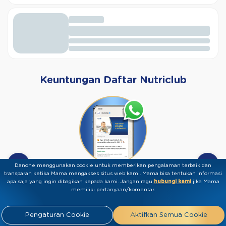
Keuntungan Daftar Nutriclub
Danone menggunakan cookie untuk memberikan pengalaman terbaik dan
Info & Tips Eksklusif via
transparan ketika Mama mengakses situs web kami. Mama bisa tentukan informasi
WA
apa saja yang ingin dibagikan kepada kami.​ ​Jangan ragu
hubungi kami
jika Mama
memiliki pertanyaan/komentar.
Panduan tumbuh kembang bulanan si Kecil
langsung di genggaman Mama
Pengaturan Cookie
Aktifkan Semua Cookie