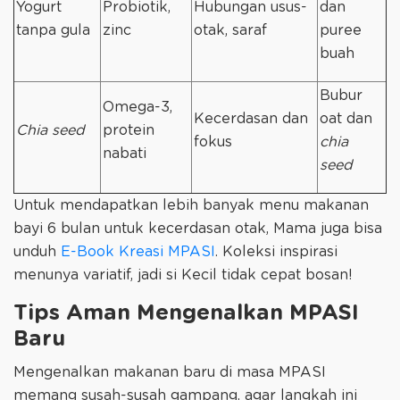
Yogurt
Probiotik,
Hubungan usus-
dan
tanpa gula
zinc
otak, saraf
puree
buah
Bubur
Omega-3,
Kecerdasan dan
oat dan
Chia seed
protein
fokus
chia
nabati
seed
Untuk mendapatkan lebih banyak menu makanan
bayi 6 bulan untuk kecerdasan otak, Mama juga bisa
unduh
E-Book Kreasi MPASI
. Koleksi inspirasi
menunya variatif, jadi si Kecil tidak cepat bosan!
Tips Aman Mengenalkan MPASI
Baru
Mengenalkan makanan baru di masa MPASI
memang susah-susah gampang, agar langkah ini