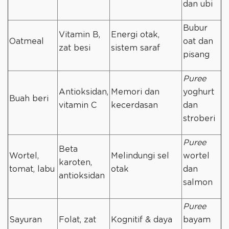
dan ubi
Bubur
Vitamin B,
Energi otak,
Oatmeal
oat dan
zat besi
sistem saraf
pisang
Puree
Antioksidan,
Memori dan
yoghurt
Buah beri
vitamin C
kecerdasan
dan
stroberi
Puree
Beta
Wortel,
Melindungi sel
wortel
karoten,
tomat, labu
otak
dan
antioksidan
salmon
Puree
Sayuran
Folat, zat
Kognitif & daya
bayam