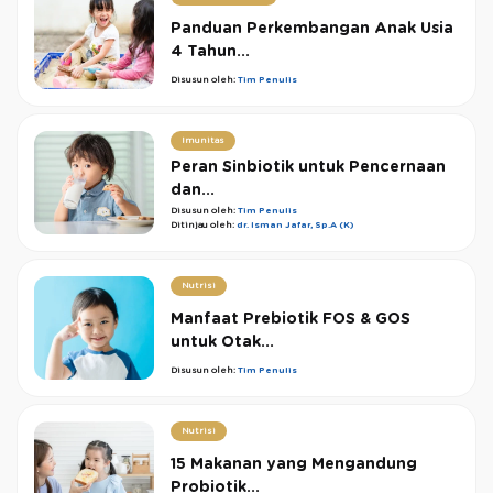
Panduan Perkembangan Anak Usia
4 Tahun...
Disusun oleh:
Tim Penulis
Imunitas
Peran Sinbiotik untuk Pencernaan
dan...
Disusun oleh:
Tim Penulis
Ditinjau oleh:
dr. Isman Jafar, Sp.A (K)
Nutrisi
Manfaat Prebiotik FOS & GOS
untuk Otak...
Disusun oleh:
Tim Penulis
Nutrisi
15 Makanan yang Mengandung
Probiotik...