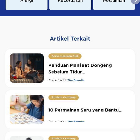
Alergi
Kecerdasan
Persalinan
Artikel Terkait
Perkembangan Otak
Panduan Manfaat Dongeng
Sebelum Tidur...
Disusun oleh:
Tim Penulis
Tumbuh Kembang
10 Permainan Seru yang Bantu...
Disusun oleh:
Tim Penulis
Tumbuh Kembang