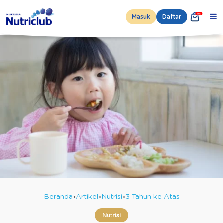
Masuk
Daftar
Beranda
Artikel
Nutrisi
3 Tahun ke Atas
Nutrisi