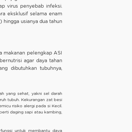
p virus penyebab infeksi.
ra eksklusif selama enam
 hingga usianya dua tahun
ima makanan pelengkap ASI
ernutrisi agar daya tahan
ang dibutuhkan tubuhnya,
h yang sehat, yakni sel darah
uh tubuh. Kekurangan zat besi
u risiko alergi pada si Kecil.
perti daging sapi atau kambing,
rfungsi untuk membantu daya