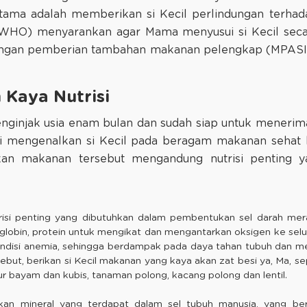
ama adalah memberikan si Kecil perlindungan terhada
WHO) menyarankan agar Mama menyusui si Kecil seca
dengan pemberian tambahan makanan pelengkap (MPASI)
 Kaya Nutrisi
 menginjak usia enam bulan dan sudah siap untuk mener
 mengenalkan si Kecil pada beragam makanan sehat b
an makanan tersebut mengandung nutrisi penting y
isi penting yang dibutuhkan dalam pembentukan sel darah mera
bin, protein untuk mengikat dan mengantarkan oksigen ke selur
disi anemia, sehingga berdampak pada daya tahan tubuh dan memic
but, berikan si Kecil makanan yang kaya akan zat besi ya, Ma, se
yur bayam dan kubis, tanaman polong, kacang polong dan lentil.
kan mineral yang terdapat dalam sel tubuh manusia, yang be