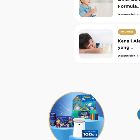
Formula..
Disusun oleh:
T
Imunitas
Kenali Al
yang...
Disusun oleh:
T