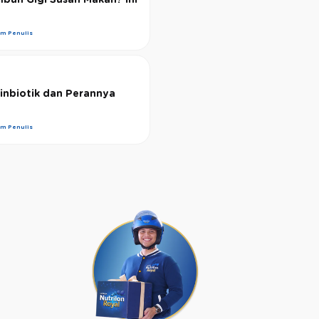
im Penulis
inbiotik dan Perannya
im Penulis