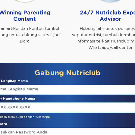
Winning Parenting
24/7 Nutriclub Exp
Content
Advisor
an artikel dan konten tumbuh
Hubungi ahli untuk pertany
ng untuk dukung si Kecil jadi
seputar nutrisi, tumbuh kemba
juara
informasi terkait Nutriclub me
Whatsapp/call center
Gabung Nutriclub
 Lengkap Mama
r Handphone Mama
sudah terhubung dengan WhatsApp
word