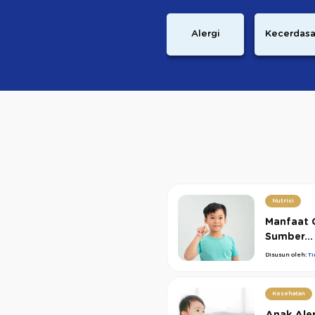
Alergi
Kecerdas
Nutrisi
Manfaat 
Sumber...
Disusun oleh:
T
Kesehatan
Anak Aler