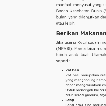
manfaat menyusui yang ut
Badan Kesehatan Dunia (
bulan, yang dilanjutkan 
atau lebih.
Berikan Makanan
Jika usia si Kecil sudah
(MPASI), Mama bisa mulai
tubuh anak kuat. Utamak
seperti:
Zat besi
Zat besi merupakan nutr
yang mengandung hemoglo
dapat mengakibatkan kon
Untuk mencegah hal terse
telur, sereal gandum, sa
Seng
Seng atau zinc merupa