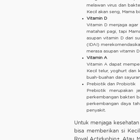
melawan virus dan bakte
Kecil akan seng, Mama bis
Vitamin D
Vitamin D menjaga agar f
matahari pagi, tapi Mama
asupan vitamin D dari s
(IDAI) merekomendasikan
merasa asupan vitamin D-
Vitamin A
Vitamin A dapat memperk
Kecil telur, yoghurt dan 
buah-buahan dan sayuran 
Prebiotik dan Probiotik
Prebiotik merupakan j
perkembangan bakteri ba
perkembangan daya tahan
penyakit.
Untuk menjaga kesehatan 
bisa memberikan si Kecil
Royal Actiduobio+. Atau, 