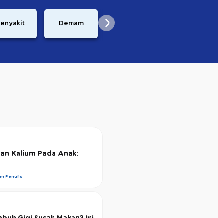
Perkembangan
enyakit
Demam
Resep
Janin
an Kalium Pada Anak:
im Penulis
buh Gigi Susah Makan? Ini