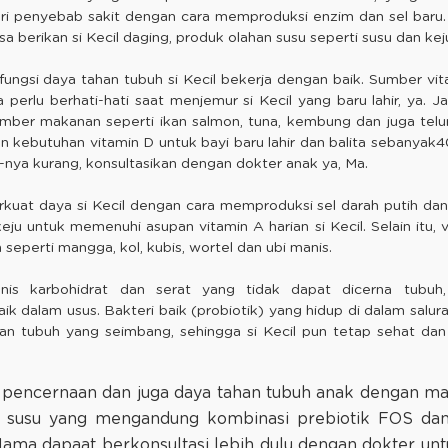
ri penyebab sakit dengan cara memproduksi enzim dan sel baru
a berikan si Kecil daging, produk olahan susu seperti susu dan kej
ungsi daya tahan tubuh si Kecil bekerja dengan baik. Sumber vita
 perlu berhati-hati saat menjemur si Kecil yang baru lahir, ya. Ja
umber makanan seperti ikan salmon, tuna, kembung dan juga telu
 kebutuhan vitamin D untuk bayi baru lahir dan balita sebanyak4
nya kurang, konsultasikan dengan dokter anak ya, Ma.
uat daya si Kecil dengan cara memproduksi sel darah putih dan 
keju untuk memenuhi asupan vitamin A harian si Kecil. Selain itu, 
seperti mangga, kol, kubis, wortel dan ubi manis.
enis karbohidrat dan serat yang tidak dapat dicerna tub
ik dalam usus. Bakteri baik (probiotik) yang hidup di dalam sa
 tubuh yang seimbang, sehingga si Kecil pun tetap sehat dan t
pencernaan dan juga daya tahan tubuh anak dengan man
 susu yang mengandung kombinasi prebiotik FOS dan 
Mama dapaat berkonsultasi lebih dulu dengan dokter untuk