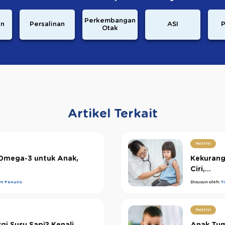
Perkembangan
an
Persalinan
ASI
P
Otak
Artikel Terkait
Nutrisi
Omega-3 untuk Anak,
Kekurang
Ciri,...
im Penulis
Disusun oleh:
T
Nutrisi
gi Susu Sapi? Kenali
Anak Tum