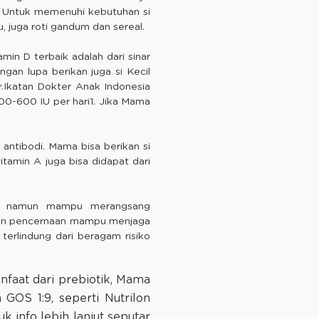
. Untuk memenuhi kebutuhan si
u, juga roti gandum dan sereal.
min D terbaik adalah dari sinar
ngan lupa berikan juga si Kecil
r.Ikatan Dokter Anak Indonesia
00-600 IU per hari1. Jika Mama
antibodi. Mama bisa berikan si
vitamin A juga bisa didapat dari
uh, namun mampu merangsang
luran pencernaan mampu menjaga
erlindung dari beragam risiko
faat dari prebiotik, Mama
GOS 1:9, seperti Nutrilon
 info lebih lanjut seputar