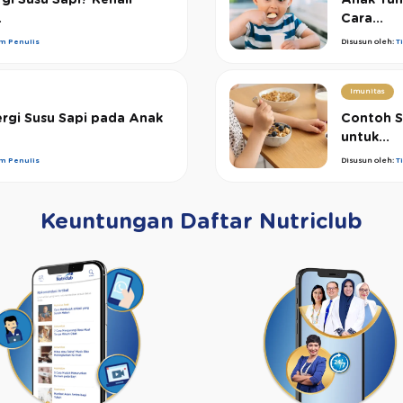
.
Cara...
im Penulis
Disusun oleh:
T
Imunitas
ergi Susu Sapi pada Anak
Contoh S
untuk...
im Penulis
Disusun oleh:
T
Keuntungan Daftar Nutriclub