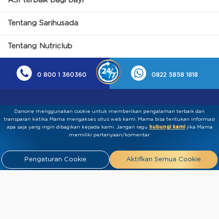
ASI terbaik bagi bayi
Tentang Sarihusada
Tentang Nutriclub
0 800 1 360360
0822 5858 1818
Danone menggunakan cookie untuk memberikan pengalaman terbaik dan
transparan ketika Mama mengakses situs web kami. Mama bisa tentukan informasi
apa saja yang ingin dibagikan kepada kami.​ ​Jangan ragu
hubungi kami
jika Mama
memiliki pertanyaan/komentar.
Kebijakan Privasi
Syarat & Ketentuan
Press
Pengaturan Cookie
Aktifkan Semua Cookie
Release
Tentang Kami
Hubungi
Kami
Artikel
FAQ
Tim Ahli
Tim Penulis
2026 PT Sarihusada Generasi Mahardhika. All rights reserved