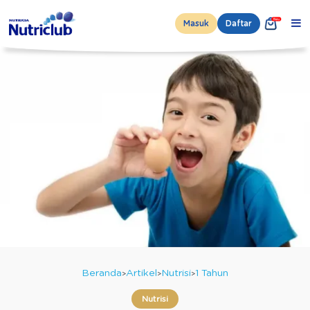
Masuk
Daftar
Beranda
Artikel
Nutrisi
1 Tahun
Nutrisi