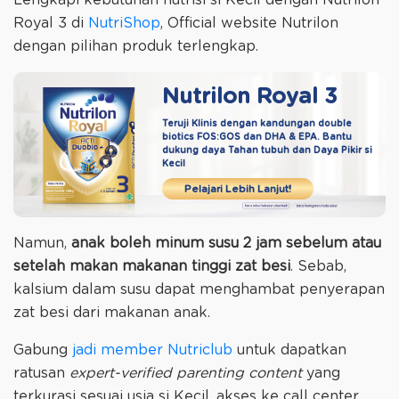
Lengkapi kebutuhan nutrisi si Kecil dengan Nutrilon
Royal 3 di
NutriShop
, Official website Nutrilon
dengan pilihan produk terlengkap.
Nutrilon Royal 3
Teruji Klinis dengan kandungan double
biotics
FOS:GOS dan DHA & EPA. Bantu
dukung daya
Tahan tubuh dan Daya Pikir si
Kecil
Pelajari Lebih Lanjut!
Namun,
anak boleh minum susu 2 jam sebelum atau
setelah makan makanan tinggi zat besi
. Sebab,
kalsium dalam susu dapat menghambat penyerapan
zat besi dari makanan anak.
Gabung
jadi member Nutriclub
untuk dapatkan
ratusan
expert-verified parenting content
yang
terkurasi sesuai usia si Kecil, akses ke call center