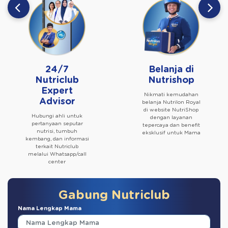
24/7
Belanja di
Nutriclub
Nutrishop
Expert
Nikmati kemudahan
Advisor
belanja Nutrilon Royal
di website NutriShop
Hubungi ahli untuk
dengan layanan
pertanyaan seputar
tepercaya dan benefit
nutrisi, tumbuh
eksklusif untuk Mama
kembang, dan informasi
terkait Nutriclub
melalui Whatsapp/call
center
Gabung Nutriclub
Nama Lengkap Mama