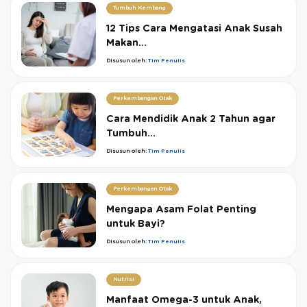
Tumbuh Kembang
12 Tips Cara Mengatasi Anak Susah
Makan...
Disusun oleh:
Tim Penulis
Perkembangan Otak
Cara Mendidik Anak 2 Tahun agar
Tumbuh...
Disusun oleh:
Tim Penulis
Perkembangan Otak
Mengapa Asam Folat Penting
untuk Bayi?
Disusun oleh:
Tim Penulis
Nutrisi
Manfaat Omega-3 untuk Anak,