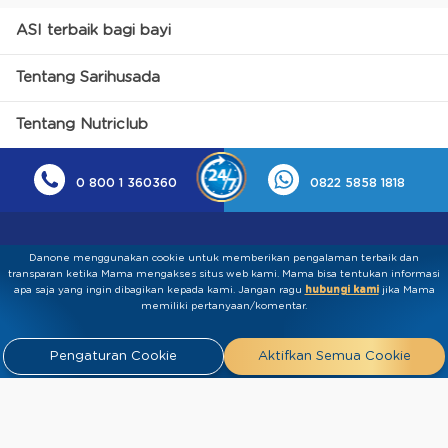
ASI terbaik bagi bayi
Tentang Sarihusada
Tentang Nutriclub
0 800 1 360360
0822 5858 1818
Danone menggunakan cookie untuk memberikan pengalaman terbaik dan
transparan ketika Mama mengakses situs web kami. Mama bisa tentukan informasi
apa saja yang ingin dibagikan kepada kami.​ ​Jangan ragu
hubungi kami
jika Mama
memiliki pertanyaan/komentar.
Kebijakan Privasi
Syarat & Ketentuan
Press
Pengaturan Cookie
Aktifkan Semua Cookie
Release
Tentang Kami
Hubungi
Kami
Artikel
FAQ
Tim Ahli
Tim Penulis