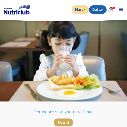
Masuk
Daftar
Beranda
Artikel
Nutrisi
1 Tahun
Nutrisi