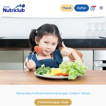
Masuk
Daftar
Beranda
Artikel
Perkembangan Otak
1 Tahun
Perkembangan Otak