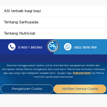
ASI terbaik bagi bayi
Tentang Sarihusada
Tentang Nutriclub
0 800 1 360360
0822 5858 1818
Danone menggunakan cookie untuk memberikan pengalaman terbaik dan
transparan ketika Mama mengakses situs web kami. Mama bisa tentukan informasi
apa saja yang ingin dibagikan kepada kami.​ ​Jangan ragu
hubungi kami
jika Mama
memiliki pertanyaan/komentar.
Kebijakan Privasi
Syarat & Ketentuan
Press
Pengaturan Cookie
Aktifkan Semua Cookie
Release
Tentang Kami
Hubungi
Kami
Artikel
FAQ
Tim Ahli
Tim Penulis