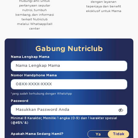
Hubungi ahli untuk
dengan layanan
pertanyaan seputar
tepercaya dan benefit
nutrisi, tumbuh
eksklusif untuk Mama
kembang, dan informasi
terkait Nutriclub
melalui Whatsapp/call
center
Gabung Nutriclub
Nama Lengkap Mama
Nomor Handphone Mama
*yang sudah terhubung dengan WhatsApp
Password
Minimal 8 Karakter,
Memiliki 1 angka (0-9)
dan
1 karakter spesial
(@#$%^&)
Apakah Mama Sedang Hamil?