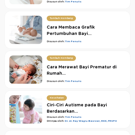
Disusun oleh:
Tim Penulis
Tumbuh Kembang
Cara Membaca Grafik
Pertumbuhan Bayi...
Disusun oleh:
Tim Penulis
Tumbuh Kembang
Cara Merawat Bayi Prematur di
Rumah...
Disusun oleh:
Tim Penulis
Kesehatan
Ciri-Ciri Autisme pada Bayi
Berdasarkan...
Disusun oleh:
Tim Penulis
Ditinjau oleh:
Dr. dr. Ray Wagiu Basrowi, MKK, FRSPH