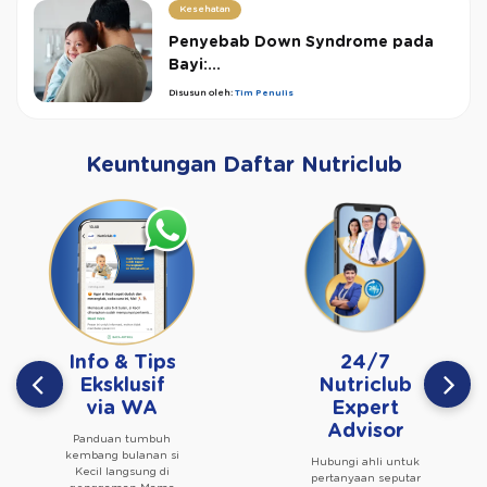
Kesehatan
Penyebab Down Syndrome pada
Bayi:...
Disusun oleh:
Tim Penulis
Keuntungan Daftar Nutriclub
Info & Tips
24/7
Eksklusif
Nutriclub
via WA
Expert
Advisor
Panduan tumbuh
kembang bulanan si
Hubungi ahli untuk
Kecil langsung di
pertanyaan seputar