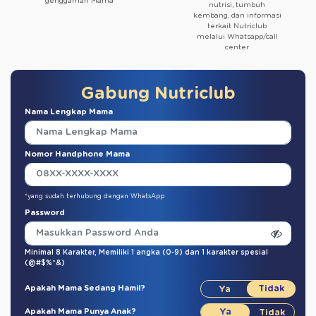
genggaman Mama
nutrisi, tumbuh
kembang, dan informasi
terkait Nutriclub
melalui Whatsapp/call
center
Gabung Nutriclub
Nama Lengkap Mama
Nomor Handphone Mama
*yang sudah terhubung dengan WhatsApp
Password
Minimal 8 Karakter,
Memiliki 1 angka (0-9)
dan
1 karakter spesial
(@#$%^&)
Apakah Mama Sedang Hamil?
Apakah Mama Punya Anak?