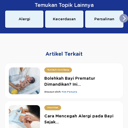
Temukan Topik Lainnya
Alergi
Kecerdasan
Persalinan
Artikel Terkait
Tumbuh Kembang
Bolehkah Bayi Prematur
Dimandikan? Ini...
Disusun oleh:
Tim Penulis
Imunitas
Cara Mencegah Alergi pada Bayi
Sejak...