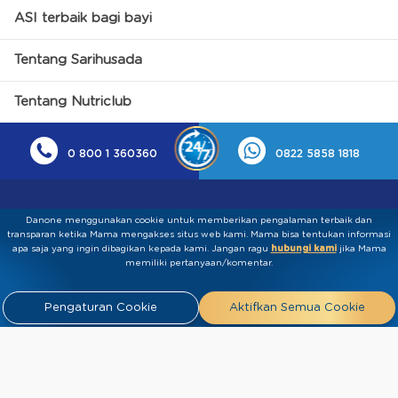
ASI terbaik bagi bayi
Tentang Sarihusada
Tentang Nutriclub
0 800 1 360360
0822 5858 1818
Danone menggunakan cookie untuk memberikan pengalaman terbaik dan
transparan ketika Mama mengakses situs web kami. Mama bisa tentukan informasi
apa saja yang ingin dibagikan kepada kami.​ ​Jangan ragu
hubungi kami
jika Mama
memiliki pertanyaan/komentar.
Kebijakan Privasi
Syarat & Ketentuan
Press
Pengaturan Cookie
Aktifkan Semua Cookie
Release
Tentang Kami
Hubungi
Kami
Artikel
FAQ
Tim Ahli
Tim Penulis