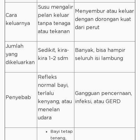
Susu mengalir
Menyembur atau keluar
Cara
pelan keluar
dengan dorongan kuat
keluarnya
tanpa tenaga
dari perut
atau tekanan
Jumlah
Sedikit, kira-
Banyak, bisa hampir
yang
kira 1–2 sdm
seluruh isi lambung
dikeluarkan
Refleks
normal bayi,
terlalu
Gangguan pencernaan,
Penyebab
kenyang, atau
infeksi, atau GERD
menelan
udara
Bayi tetap
tenang,