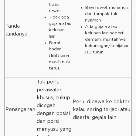
tidak
Bayi rewel, menangis,
rewel
dan tampak tak
Tidak ada
nyaman
gejala atau
Tanda-
Ada gejala atau
keluhan
keluhan lain seperti
tandanya
lain
demam, muntahnya
Berat
kekuningan/kehijauan,
badan
BB turun
(BB) bayi
masih naik
terus
Tak perlu
perawatan
khusus, cukup
Perlu dibawa ke dokter
dicegah
Penanganan
kalau sering terjadi atau
dengan posisi
disertai gejala lain
dan porsi
menyusu yang