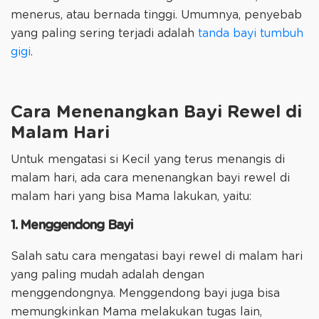
menerus, atau bernada tinggi. Umumnya, penyebab
yang paling sering terjadi adalah
tanda bayi tumbuh
gigi
.
Cara Menenangkan Bayi Rewel di
Malam Hari
Untuk mengatasi si Kecil yang terus menangis di
malam hari, ada cara menenangkan bayi rewel di
malam hari yang bisa Mama lakukan, yaitu:
1. Menggendong Bayi
Salah satu cara mengatasi bayi rewel di malam hari
yang paling mudah adalah dengan
menggendongnya. Menggendong bayi juga bisa
memungkinkan Mama melakukan tugas lain,