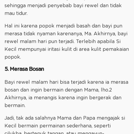
sehingga menjadi penyebab bayi rewel dan tidak
mau tidur.
Hal ini karena popok menjadi basah dan bayi pun
merasa tidak nyaman karenanya, Ma. Akhirnya, bayi
rewel malam hari pun terjadi. Terlebih apabila Si
Kecil mempunyai iritasi kulit di area kulit pemakaian
popok.
5. Merasa Bosan
Bayi rewel malam hari bisa terjadi karena ia merasa
bosan dan ingin bermain dengan Mama, lho.2
Akhirnya, ia menangis karena ingin bergerak dan
bermain.
Jadi, tak ada salahnya Mama dan Papa mengajak si
Kecil bermain permainan sederhana, seperti
cilukba, bertepuk tangan, atau mengayun-