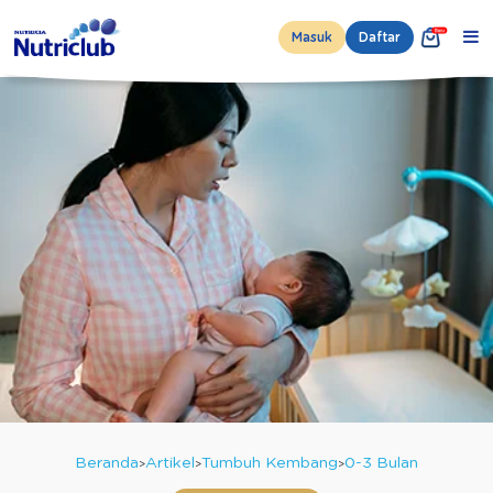
Masuk
Daftar
Beranda
Artikel
Tumbuh Kembang
0-3 Bulan