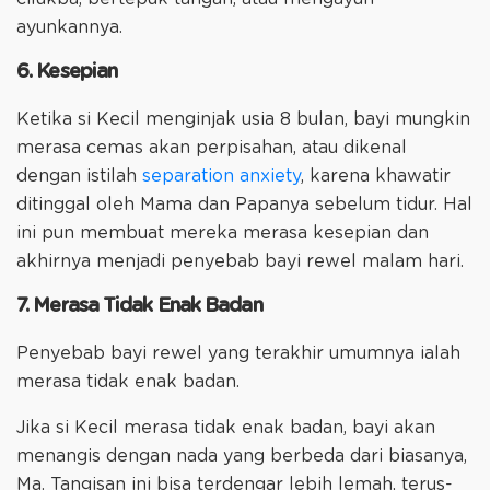
ayunkannya.
6. Kesepian
Ketika si Kecil menginjak usia 8 bulan, bayi mungkin
merasa cemas akan perpisahan, atau dikenal
dengan istilah
separation anxiety
, karena khawatir
ditinggal oleh Mama dan Papanya sebelum tidur. Hal
ini pun membuat mereka merasa kesepian dan
akhirnya menjadi penyebab bayi rewel malam hari.
7. Merasa Tidak Enak Badan
Penyebab bayi rewel yang terakhir umumnya ialah
merasa tidak enak badan.
Jika si Kecil merasa tidak enak badan, bayi akan
menangis dengan nada yang berbeda dari biasanya,
Ma. Tangisan ini bisa terdengar lebih lemah, terus-