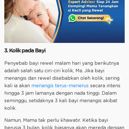
3. Kolik pada Bayi
Penyebab bayi rewel malam hari yang berikutnya
adalah salah satu ciri-ciri kolik, Ma. Jika bayi
menangis dan rewel disebabkan oleh kolik, sering
kali ia akan
menangis terus-menerus
secara intens
hingga 3 jam lamanya dengan nada tinggi. Dalam
seminggu, setidaknya 3 kali bayi menangis akibat
kolik.
Namun, Mama tak perlu khawatir. Ketika bayi
berusia 3 bulan, kolik biasanya akan mereda dengan