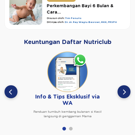
Perkembangan Bayi 6 Bulan &
Cara...
Disusun oleh:
Tim Penulis
Ditinjau oleh:
Dr. dr. Ray Wagiu Basrowi, MKK, FRSPH
Keuntungan Daftar Nutriclub
Info & Tips Eksklusif via
WA
Panduan tumbuh kembang bulanan si Kecil
langsung di genggaman Mama