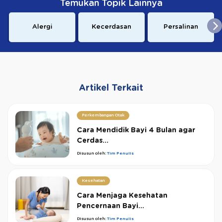
Temukan Topik Lainnya
Alergi
Kecerdasan
Persalinan
Artikel Terkait
Perkembangan Otak
Cara Mendidik Bayi 4 Bulan agar
Cerdas...
Disusun oleh:
Tim Penulis
Kesehatan
Cara Menjaga Kesehatan
Pencernaan Bayi...
Disusun oleh:
Tim Penulis