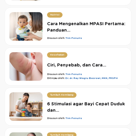
Nutrisi
Cara Mengenalkan MPASI Pertama:
Panduan...
Disusun oleh:
Tim Penulis
Kesehatan
Ciri, Penyebab, dan Cara...
Disusun oleh:
Tim Penulis
Ditinjau oleh:
Dr. dr. Ray Wagiu Basrowi, MKK, FRSPH
Tumbuh Kembang
6 Stimulasi agar Bayi Cepat Duduk
dan...
Disusun oleh:
Tim Penulis
Tumbuh Kembang