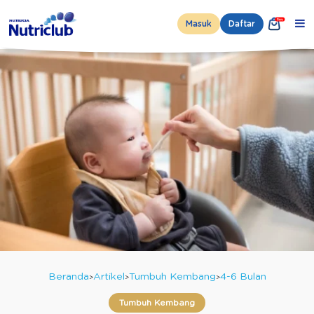
Masuk
Daftar
Beranda
Artikel
Tumbuh Kembang
4-6 Bulan
Tumbuh Kembang