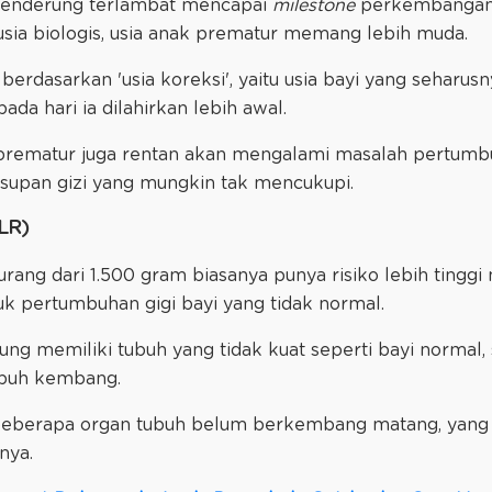
 cenderung terlambat mencapai
milestone
perkembangan
a usia biologis, usia anak prematur memang lebih muda.
berdasarkan 'usia koreksi', yaitu usia bayi yang seharusn
ada hari ia dilahirkan lebih awal.
 prematur juga rentan akan mengalami masalah pertumb
asupan gizi yang mungkin tak mencukupi.
BLR)
kurang dari 1.500 gram biasanya punya risiko lebih ting
uk pertumbuhan gigi bayi yang tidak normal.
g memiliki tubuh yang tidak kuat seperti bayi normal, 
buh kembang.
na beberapa organ tubuh belum berkembang matang, ya
nya.