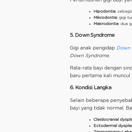
Hipodontia
: sebagi
Mikrodontia
: gigi 
Makrodontia
: dua g
5. Down Syndrome
Gigi anak pengidap
Down 
Down Syndrome
.
Rata-rata bayi dengan sin
baru pertama kali muncul p
6. Kondisi Langka
Selain beberapa penyebab 
bayi yang tidak normal. B
Cleidocranial dyspl
Ectodermal dyspla
Zimmermann-Laba