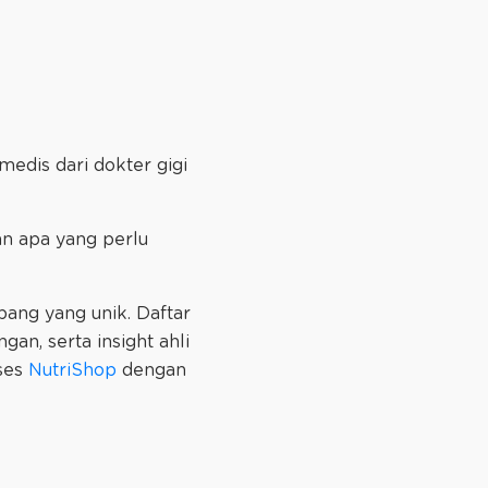
edis dari dokter gigi
n apa yang perlu
ang yang unik. Daftar
an, serta insight ahli
kses
NutriShop
dengan