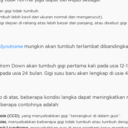
an gigi tidak tumbuh.
tumbuh lebih kecil dari ukuran normal dan mengerucut).
igi depan di rahang atas lebih besar dan panjang, atau disebut gigi k
Syndrome
mungkin akan tumbuh terlambat dibandingkan
drom Down akan tumbuh gigi pertama kali pada usia 12-1
ada usia 24 bulan. Gigi susu baru akan lengkap di usia 
di atas, beberapa kondisi langka dapat meningkatkan r
eberapa contohnya adalah:
asia (CCD)
, yang menyebabkan gigi “tersangkut di dalam gusi”.
sias
, menyebabkan beberapa gigi tidak tumbuh atau tumbuh deng
nd-1 syndrome
, menyebabkan gusi di area geraham terus memb