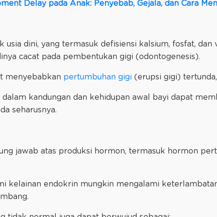
ment Delay pada Anak: Penyebab, Gejala, dan Cara Men
ak usia dini, yang termasuk defisiensi kalsium, fosfat, dan
dinya cacat pada pembentukan gigi (odontogenesis).
apat menyebabkan
pertumbuhan gigi
(erupsi gigi) tertunda
a dalam kandungan dan kehidupan awal bayi dapat mem
ada seharusnya.
gung jawab atas produksi hormon, termasuk hormon pe
 kelainan endokrin mungkin mengalami keterlambatan 
embang.
g tidak normal juga dapat berwujud sebagai: