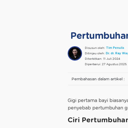
Pertumbuhan 
Disusun oleh:
Tim Penulis
Ditinjau oleh:
Dr. dr. Ray W
Diterbitkan:
11 Juli 2024
Diperbarui:
27 Agustus 2025
Pembahasan dalam artikel :
Gigi pertama bayi biasanya
penyebab pertumbuhan gigi
Ciri Pertumbuhan