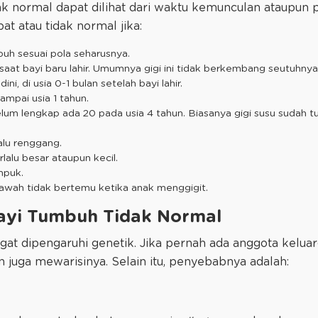
ak normal dapat dilihat dari waktu kemunculan ataupun 
at atau tidak normal jika:
buh sesuai pola seharusnya.
saat bayi baru lahir. Umumnya gigi ini tidak berkembang seutuhny
ini, di usia 0-1 bulan setelah bayi lahir.
ampai usia 1 tahun.
belum lengkap ada 20 pada usia 4 tahun. Biasanya gigi susu sudah 
lalu renggang.
rlalu besar ataupun kecil.
mpuk.
 bawah tidak bertemu ketika anak menggigit.
ayi Tumbuh Tidak Normal
gat dipengaruhi genetik. Jika pernah ada anggota kelua
n juga mewarisinya. Selain itu, penyebabnya adalah: