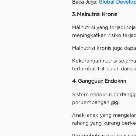
Baca Juga:
Global Develop
3. Malnutrisi Kronis
Malnutrisi yang terjadi sej
meningkatkan risiko terja
Malnutrisi kronis juga d
Kekurangan nutrisi selam
terlambat 1-4 bulan darip
4. Gangguan Endokrin
Sistem endokrin bertang
perkembangan gigi.
Anak-anak yang mengalami
rahang yang kurang berk
Pertumbuhan gigi bayi yan