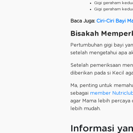
Gigi geraham kedua
Gigi geraham kedua
Baca Juga:
Ciri-Ciri Bayi
Bisakah Memperb
Pertumbuhan gigi bayi yan
setelah mengetahui apa a
Setelah pemeriksaan meny
diberikan pada si Kecil ag
Ma, penting untuk memaha
sebagai
member Nutriclu
agar Mama lebih percaya d
lebih mudah.
Informasi ya