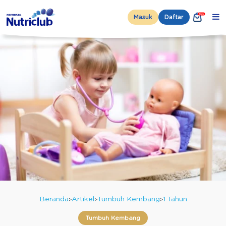
Masuk
Daftar
Beranda
Artikel
Tumbuh Kembang
1 Tahun
Tumbuh Kembang