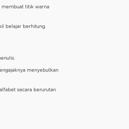
a membuat titik warna
 belajar berhitung.
enulis.
 mengajaknya menyebutkan
lfabet secara berurutan