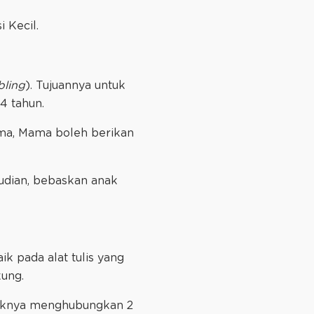
i Kecil.
bling
). Tujuannya untuk
-4 tahun.
ama, Mama boleh berikan
udian, bebaskan anak
k pada alat tulis yang
kung.
jaknya menghubungkan 2