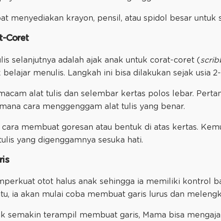
t menyediakan krayon, pensil, atau spidol besar untuk s
at-Coret
is selanjutnya adalah ajak anak untuk corat-coret (
scrib
lajar menulis. Langkah ini bisa dilakukan sejak usia 2
acam alat tulis dan selembar kertas polos lebar. Pert
aimana cara menggenggam alat tulis yang benar.
 cara membuat goresan atau bentuk di atas kertas. Kem
ulis yang digenggamnya sesuka hati.
ris
erkuat otot halus anak sehingga ia memiliki kontrol bai
tu, ia akan mulai coba membuat garis lurus dan meleng
k semakin terampil membuat garis, Mama bisa menga