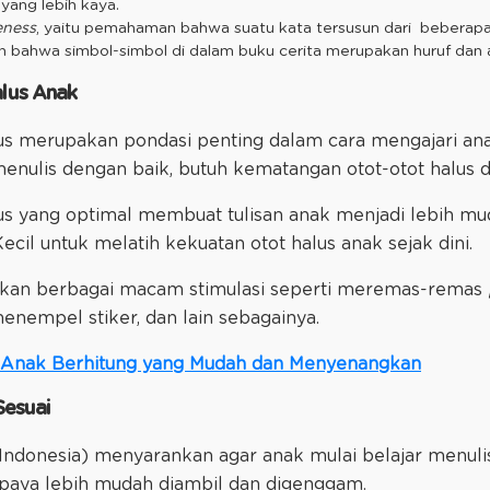
yang lebih kaya.
eness
, yaitu pemahaman bahwa suatu kata tersusun dari beberapa 
bahwa simbol-simbol di dalam buku cerita merupakan huruf dan
lus Anak
us merupakan pondasi penting dalam cara mengajari ana
enulis dengan baik, butuh kematangan otot-otot halus d
s yang optimal membuat tulisan anak menjadi lebih mud
cil untuk melatih kekuatan otot halus anak sejak dini.
kan berbagai macam stimulasi seperti meremas-remas
enempel stiker, dan lain sebagainya.
i Anak Berhitung yang Mudah dan Menyenangkan
 Sesuai
Indonesia) menyarankan agar anak mulai belajar menuli
paya lebih mudah diambil dan digenggam.