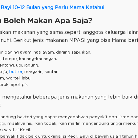
 Bayi 10-12 Bulan yang Perlu Mama Ketahui
an Boleh Makan Apa Saja?
makan makanan yang sama seperti anggota keluarga lainn
enuhi. Berikut jenis makanan MPASI yang bisa Mama beri
ur, daging ayam, hati ayam, daging sapi, ikan.
hu, tempe, kacang-kacangan.
entang, ubi, jagung.
eju,
butter
, margarin, santan.
m, wortel, labu.
eruk, apel, pir.
lu mengetahui beberapa jenis makanan yang lebih baik 
:
gandung bakteri yang dapat menyebabkan penyakit botulisme pad
ggi, misalnya hiu, ikan todak, ikan marlin mengandung tinggi merk
saraf si Kecil.
banyak tidak baik untuk ginjal si Kecil. Bayi di bawah usia 1 tahu