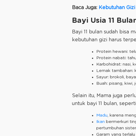
Baca Juga:
Kebutuhan Gizi
Bayi Usia 11 Bul
Bayi 11 bulan sudah bisa 
kebutuhan gizi harus terp
Protein hewani: tel
Protein nabati: ta
Karbohidrat: nasi, k
Lemak tambahan: k
Sayur: brokoli, baya
Buah: pisang, kiwi, j
Selain itu, Mama juga per
untuk bayi 11 bulan, seperti
Madu
, karena men
Ikan
bermerkuri tin
pertumbuhan sistem 
Garam yang terlalu 