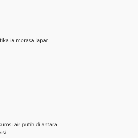
ika ia merasa lapar.
msi air putih di antara
si.