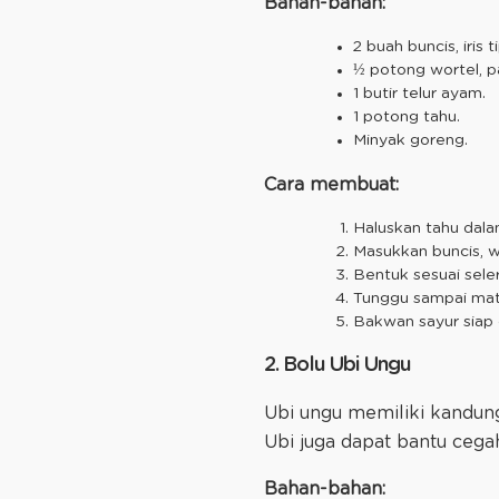
Bahan-bahan:
2 buah buncis, iris ti
½ potong wortel, p
1 butir telur ayam.
1 potong tahu.
Minyak goreng.
Cara membuat:
Haluskan tahu dal
Masukkan buncis, w
Bentuk sesuai sele
Tunggu sampai mat
Bakwan sayur siap d
2. Bolu Ubi Ungu
Ubi ungu memiliki kandun
Ubi juga dapat bantu ceg
Bahan-bahan: