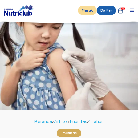
Masuk
Daftar
Beranda
Artikel
Imunitas
1 Tahun
Imunitas