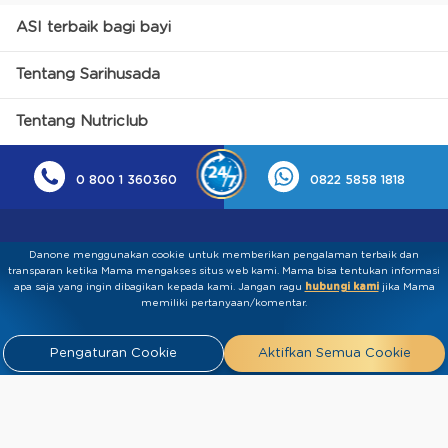
ASI terbaik bagi bayi
Tentang Sarihusada
Tentang Nutriclub
0 800 1 360360
0822 5858 1818
Danone menggunakan cookie untuk memberikan pengalaman terbaik dan
transparan ketika Mama mengakses situs web kami. Mama bisa tentukan informasi
apa saja yang ingin dibagikan kepada kami.​ ​Jangan ragu
hubungi kami
jika Mama
memiliki pertanyaan/komentar.
Kebijakan Privasi
Syarat & Ketentuan
Press
Pengaturan Cookie
Aktifkan Semua Cookie
Release
Tentang Kami
Hubungi
Kami
Artikel
FAQ
Tim Ahli
Tim Penulis