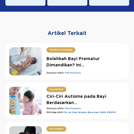
Artikel Terkait
Tumbuh Kembang
Bolehkah Bayi Prematur
Dimandikan? Ini...
Disusun oleh:
Tim Penulis
Kesehatan
Ciri-Ciri Autisme pada Bayi
Berdasarkan...
Disusun oleh:
Tim Penulis
Ditinjau oleh:
Dr. dr. Ray Wagiu Basrowi, MKK, FRSPH
Kesehatan