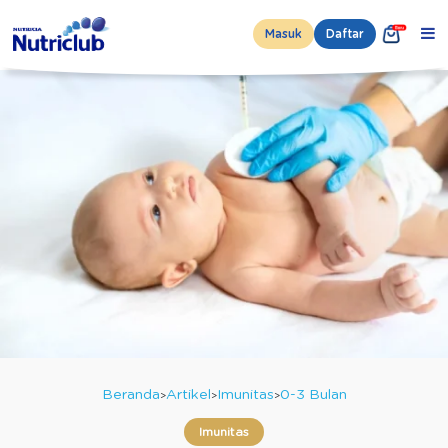
Masuk
Daftar
Beranda
Artikel
Imunitas
0-3 Bulan
Imunitas