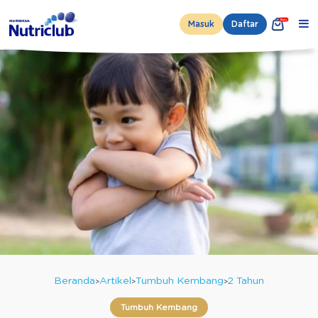
Masuk
Daftar
Beranda
Artikel
Tumbuh Kembang
2 Tahun
Tumbuh Kembang