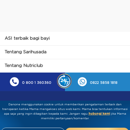
ASI terbaik bagi bayi
Tentang Sarihusada
Tentang Nutriclub
0 800 1 360360
0822 5858 1818
Danone menggunakan cookie untuk memberikan pengalaman terbaik dan
transparan ketika Mama mengakses situs web kami. Mama bisa tentukan informasi
apa saja yang ingin dibagikan kepada kami.​ ​Jangan ragu
hubungi kami
jika Mama
memiliki pertanyaan/komentar.
Kebijakan Privasi
Syarat & Ketentuan
Press