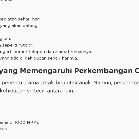
egiatan sehari-hari.
 yang akan datang”.
ngkah.
 seperti “Stop”.
mengerti nomor telepon dan alamat rumahnya.
ang ada di kehidupan sehari-harinya.
r yang Memengaruhi Perkembangan 
 penentu utama cetak biru otak anak. Namun, perkemb
ehidupan si Kecil, antara lain:
tama di 1000 HPK).
tua.