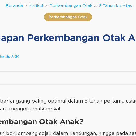
Beranda
Artikel
Perkembangan Otak
3 Tahun ke Atas
Perkembangan Otak
hapan Perkembangan Otak A
tha, Sp.A (K)
erlangsung paling optimal dalam 5 tahun pertama usian
ara mengoptimalkannya!
embangan Otak Anak?
an berkembang sejak dalam kandungan, hingga pada saat