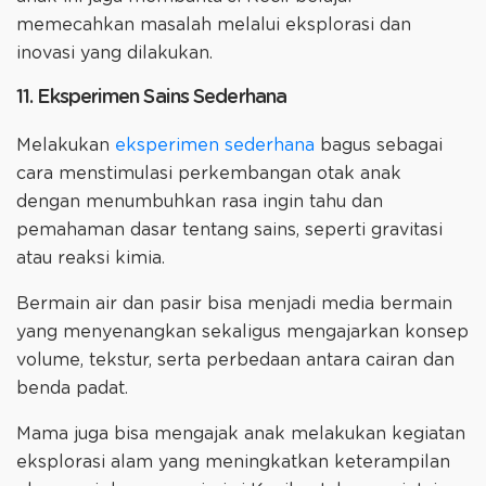
memecahkan masalah melalui eksplorasi dan
inovasi yang dilakukan.
11. Eksperimen Sains Sederhana
Melakukan
eksperimen sederhana
bagus sebagai
cara menstimulasi perkembangan otak anak
dengan menumbuhkan rasa ingin tahu dan
pemahaman dasar tentang sains, seperti gravitasi
atau reaksi kimia.
Bermain air dan pasir bisa menjadi media bermain
yang menyenangkan sekaligus mengajarkan konsep
volume, tekstur, serta perbedaan antara cairan dan
benda padat.
Mama juga bisa mengajak anak melakukan kegiatan
eksplorasi alam yang meningkatkan keterampilan