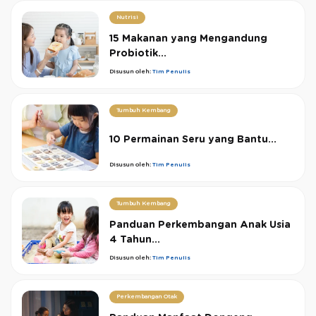
Nutrisi
15 Makanan yang Mengandung
Probiotik...
Disusun oleh:
Tim Penulis
Tumbuh Kembang
10 Permainan Seru yang Bantu...
Disusun oleh:
Tim Penulis
Tumbuh Kembang
Panduan Perkembangan Anak Usia
4 Tahun...
Disusun oleh:
Tim Penulis
Perkembangan Otak