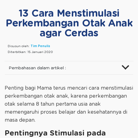
13 Cara Menstimulasi
Perkembangan Otak Anak
agar Cerdas
Disusun oleh:
Tim Penulis
Diterbitkan:
15 Januari 2020
Pembahasan dalam artikel :
Penting bagi Mama terus mencari cara menstimulasi
perkembangan otak anak, karena perkembangan
otak selama 8 tahun pertama usia anak
memengaruhi proses belajar dan kesehatannya di
masa depan.
Pentingnya Stimulasi pada