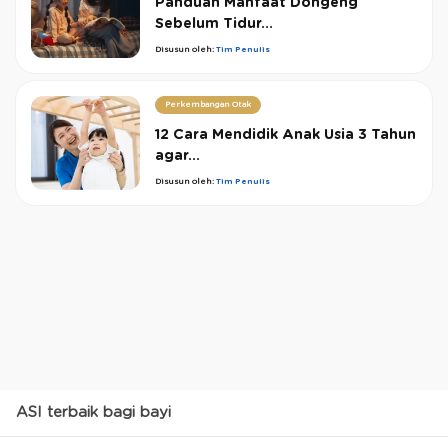
Panduan Manfaat Dongeng
Sebelum Tidur...
Disusun oleh:
Tim Penulis
Perkembangan Otak
12 Cara Mendidik Anak Usia 3 Tahun
agar...
Disusun oleh:
Tim Penulis
ASI terbaik bagi bayi