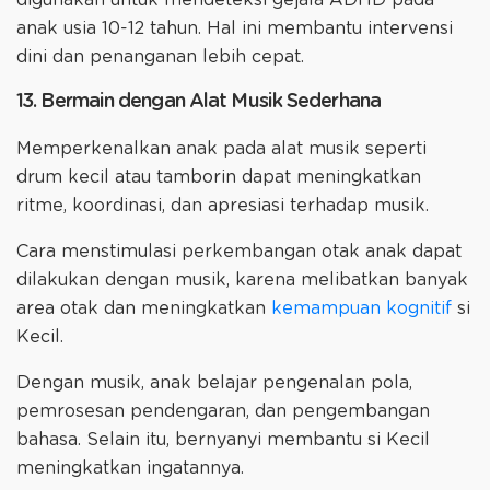
anak usia 10-12 tahun. Hal ini membantu intervensi
dini dan penanganan lebih cepat.
13. Bermain dengan Alat Musik Sederhana
Memperkenalkan anak pada alat musik seperti
drum kecil atau tamborin dapat meningkatkan
ritme, koordinasi, dan apresiasi terhadap musik.
Cara menstimulasi perkembangan otak anak dapat
dilakukan dengan musik, karena melibatkan banyak
area otak dan meningkatkan
kemampuan kognitif
si
Kecil.
Dengan musik, anak belajar pengenalan pola,
pemrosesan pendengaran, dan pengembangan
bahasa. Selain itu, bernyanyi membantu si Kecil
meningkatkan ingatannya.