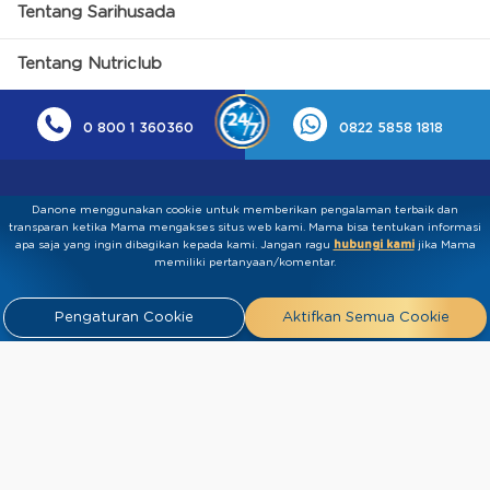
Tentang Sarihusada
Tentang Nutriclub
0 800 1 360360
0822 5858 1818
Danone menggunakan cookie untuk memberikan pengalaman terbaik dan
transparan ketika Mama mengakses situs web kami. Mama bisa tentukan informasi
apa saja yang ingin dibagikan kepada kami.​ ​Jangan ragu
hubungi kami
jika Mama
memiliki pertanyaan/komentar.
Kebijakan Privasi
Syarat & Ketentuan
Press
Pengaturan Cookie
Aktifkan Semua Cookie
Release
Tentang Kami
Hubungi
Kami
Artikel
FAQ
Tim Ahli
Tim Penulis
2026 PT Sarihusada Generasi Mahardhika. All rights reserved