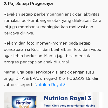
2. Puji Setiap Progresnya
Rayakan setiap perkembangan anak dari aktivitas
stimulasi perkembangan otak yang dilakukan. Cara
ini juga membantu meningkatkan motivasi dan
percaya dirinya.
Rekam dan foto momen-momen pada setiap
pencapaian si Kecil, dan buat album foto dan video
agar lebih berkesan. Mama juga bisa mencatat
progres pencapaian anak di jurnal.
Mama juga bisa lengkapi gizi anak dengan susu
tinggi DHA & EPA, omega-3 & 6, FOS:GOS 1:9, dan
zat besi seperti
Nutrilon Royal 3
.
Nutrilon Royal 3
Teruji Klinis dengan kandungan double