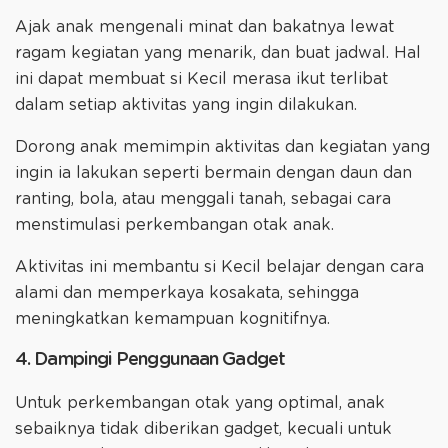
Ajak anak mengenali minat dan bakatnya lewat
ragam kegiatan yang menarik, dan buat jadwal. Hal
ini dapat membuat si Kecil merasa ikut terlibat
dalam setiap aktivitas yang ingin dilakukan.
Dorong anak memimpin aktivitas dan kegiatan yang
ingin ia lakukan seperti bermain dengan daun dan
ranting, bola, atau menggali tanah, sebagai cara
menstimulasi perkembangan otak anak.
Aktivitas ini membantu si Kecil belajar dengan cara
alami dan memperkaya kosakata, sehingga
meningkatkan kemampuan kognitifnya.
4. Dampingi Penggunaan Gadget
Untuk perkembangan otak yang optimal, anak
sebaiknya tidak diberikan gadget, kecuali untuk