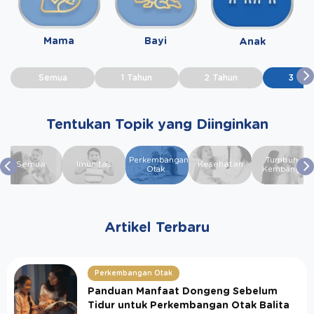
Mama
Bayi
Anak
Semua
1 Tahun
2 Tahun
3 Tah
Tentukan Topik yang Diinginkan
Perkembangan
Tumbuh
Semua
Imunitas
Kesehatan
Otak
Kembang
Artikel Terbaru
Perkembangan Otak
Panduan Manfaat Dongeng Sebelum
Tidur untuk Perkembangan Otak Balita