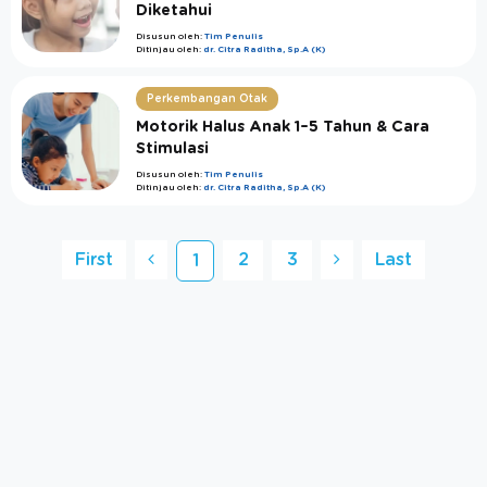
Diketahui
Disusun oleh:
Tim Penulis
Ditinjau oleh:
dr. Citra Raditha, Sp.A (K)
Perkembangan Otak
Motorik Halus Anak 1–5 Tahun & Cara
Stimulasi
Disusun oleh:
Tim Penulis
Ditinjau oleh:
dr. Citra Raditha, Sp.A (K)
First
2
3
Last
1