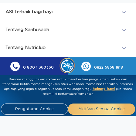
ASI terbaik bagi bayi
Tentang Sarihusada
Tentang Nutriclub
0 800 1 360360
0822 5858 1818
Danone menggunakan cookie untuk memberikan pengalaman terbaik dan
transparan ketika Mama mengakses situs web kami. Mama bisa tentukan informasi
apa saja yang ingin dibagikan kepada kami.​ ​Jangan ragu
hubungi kami
jika Mama
memiliki pertanyaan/komentar.
Pengaturan Cookie
Aktifkan Semua Cookie
Kebijakan Privasi
Syarat & Ketentuan
Press
Release
Tentang Kami
Hubungi
Kami
Artikel
FAQ
Tim Ahli
Tim Penulis