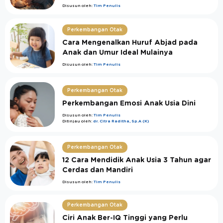
Disusun oleh:
Tim Penulis
Perkembangan Otak
Cara Mengenalkan Huruf Abjad pada
Anak dan Umur Ideal Mulainya
Disusun oleh:
Tim Penulis
Perkembangan Otak
Perkembangan Emosi Anak Usia Dini
Disusun oleh:
Tim Penulis
Ditinjau oleh:
dr. Citra Raditha, Sp.A (K)
Perkembangan Otak
12 Cara Mendidik Anak Usia 3 Tahun agar
Cerdas dan Mandiri
Disusun oleh:
Tim Penulis
Perkembangan Otak
Ciri Anak Ber-IQ Tinggi yang Perlu