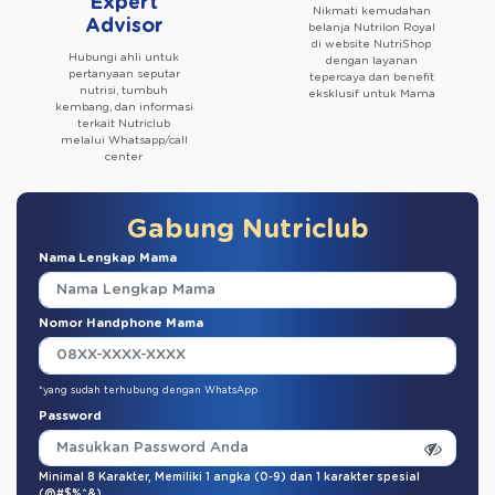
Expert
Nikmati kemudahan
Advisor
belanja Nutrilon Royal
di website NutriShop
Hubungi ahli untuk
dengan layanan
pertanyaan seputar
tepercaya dan benefit
nutrisi, tumbuh
eksklusif untuk Mama
kembang, dan informasi
terkait Nutriclub
melalui Whatsapp/call
center
Gabung Nutriclub
Nama Lengkap Mama
Nomor Handphone Mama
*yang sudah terhubung dengan WhatsApp
Password
Minimal 8 Karakter,
Memiliki 1 angka (0-9)
dan
1 karakter spesial
(@#$%^&)