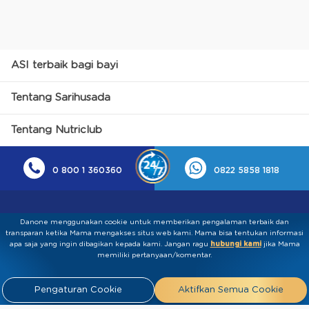
ASI terbaik bagi bayi
Tentang Sarihusada
Tentang Nutriclub
0 800 1 360360
0822 5858 1818
Danone menggunakan cookie untuk memberikan pengalaman terbaik dan
transparan ketika Mama mengakses situs web kami. Mama bisa tentukan informasi
apa saja yang ingin dibagikan kepada kami.​ ​Jangan ragu
hubungi kami
jika Mama
memiliki pertanyaan/komentar.
Kebijakan Privasi
Syarat & Ketentuan
Press
Pengaturan Cookie
Aktifkan Semua Cookie
Release
Tentang Kami
Hubungi