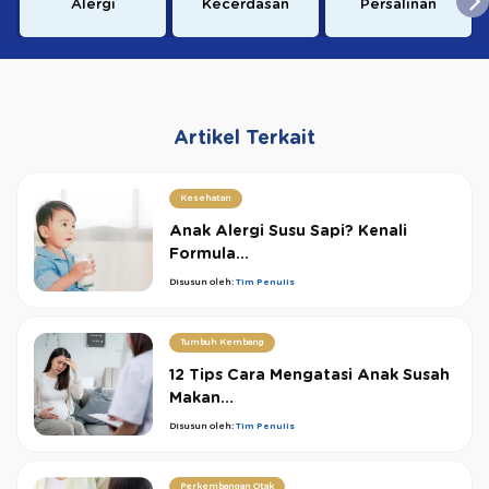
Alergi
Kecerdasan
Persalinan
Artikel Terkait
Kesehatan
Anak Alergi Susu Sapi? Kenali
Formula...
Disusun oleh:
Tim Penulis
Tumbuh Kembang
12 Tips Cara Mengatasi Anak Susah
Makan...
Disusun oleh:
Tim Penulis
Perkembangan Otak