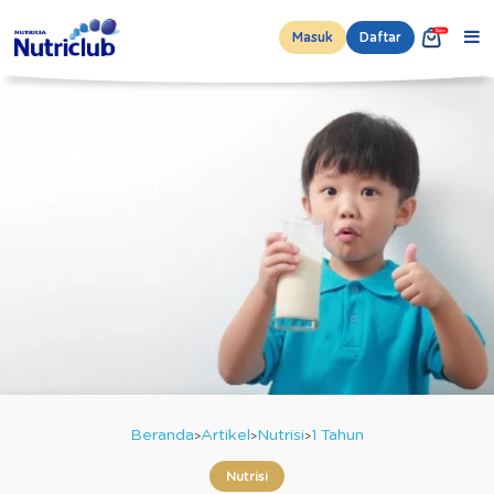
Masuk
Daftar
Beranda
Artikel
Nutrisi
1 Tahun
Nutrisi