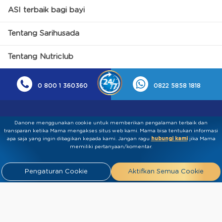
ASI terbaik bagi bayi
Tentang Sarihusada
Tentang Nutriclub
0 800 1 360360
0822 5858 1818
Danone menggunakan cookie untuk memberikan pengalaman terbaik dan
transparan ketika Mama mengakses situs web kami. Mama bisa tentukan informasi
apa saja yang ingin dibagikan kepada kami.​ ​Jangan ragu
hubungi kami
jika Mama
memiliki pertanyaan/komentar.
Kebijakan Privasi
Syarat & Ketentuan
Press
Pengaturan Cookie
Aktifkan Semua Cookie
Release
Tentang Kami
Hubungi
Kami
Artikel
FAQ
Tim Ahli
Tim Penulis