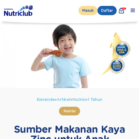
Masuk
Daftar
Beranda
Artikel
Nutrisi
1 Tahun
Nutrisi
Sumber Makanan Kaya