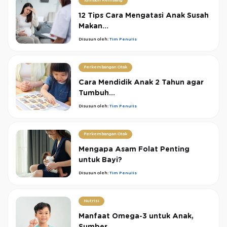
Tumbuh Kembang
12 Tips Cara Mengatasi Anak Susah
Makan...
Disusun oleh:
Tim Penulis
Perkembangan Otak
Cara Mendidik Anak 2 Tahun agar
Tumbuh...
Disusun oleh:
Tim Penulis
Perkembangan Otak
Mengapa Asam Folat Penting
untuk Bayi?
Disusun oleh:
Tim Penulis
Nutrisi
Manfaat Omega-3 untuk Anak,