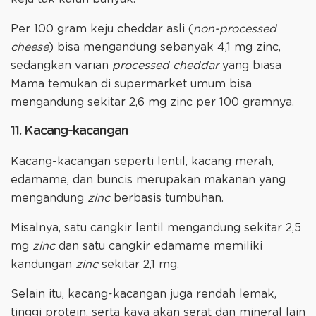
Per 100 gram keju cheddar asli (
non-processed
cheese
) bisa mengandung sebanyak 4,1 mg zinc,
sedangkan varian
processed cheddar
yang biasa
Mama temukan di supermarket umum bisa
mengandung sekitar 2,6 mg zinc per 100 gramnya.
11. Kacang-kacangan
Kacang-kacangan seperti lentil, kacang merah,
edamame, dan buncis merupakan makanan yang
mengandung
zinc
berbasis tumbuhan.
Misalnya, satu cangkir lentil mengandung sekitar 2,5
mg
zinc
dan satu cangkir edamame memiliki
kandungan
zinc
sekitar 2,1 mg.
Selain itu, kacang-kacangan juga rendah lemak,
tinggi protein, serta kaya akan serat dan mineral lain