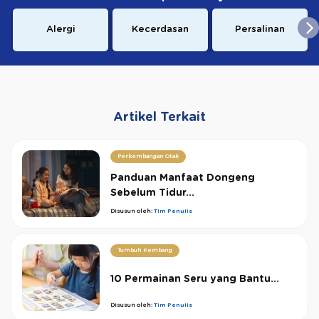
Alergi
Kecerdasan
Persalinan
Artikel Terkait
Perkembangan Otak
Panduan Manfaat Dongeng
Sebelum Tidur...
Disusun oleh:
Tim Penulis
Tumbuh Kembang
10 Permainan Seru yang Bantu...
Disusun oleh:
Tim Penulis