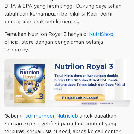
DHA & EPA yang lebih tinggi. Dukung daya tahan
tubuh dan kemampuan berpikir si Kecil demi
persiapkan anak untuk menang.
Temukan Nutrilon Royal 3 hanya di
NutriShop
,
official store dengan pengalaman belanja
terpercaya.
Nutrilon Royal 3
Teruji Klinis dengan kandungan double
biotics
FOS:GOS dan DHA & EPA. Bantu
dukung daya
Tahan tubuh dan Daya Pikir si
Kecil
Pelajari Lebih Lanjut!
Gabung
jadi member Nutriclub
untuk dapatkan
ratusan expert-verified parenting content yang
terkurasi sesuai usia si Kecil, akses ke call center