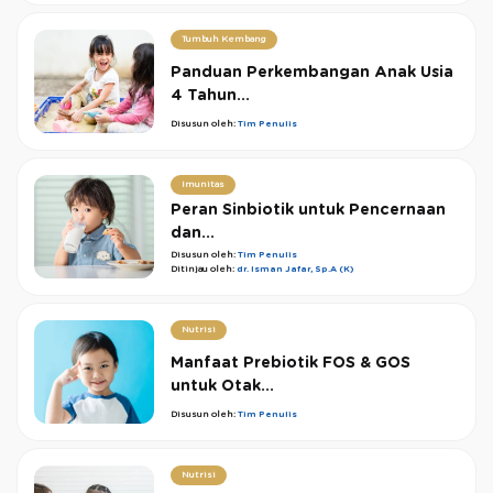
Tumbuh Kembang
Panduan Perkembangan Anak Usia
4 Tahun...
Disusun oleh:
Tim Penulis
Imunitas
Peran Sinbiotik untuk Pencernaan
dan...
Disusun oleh:
Tim Penulis
Ditinjau oleh:
dr. Isman Jafar, Sp.A (K)
Nutrisi
Manfaat Prebiotik FOS & GOS
untuk Otak...
Disusun oleh:
Tim Penulis
Nutrisi