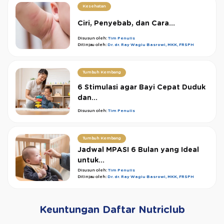
Kesehatan
Ciri, Penyebab, dan Cara...
Disusun oleh:
Tim Penulis
Ditinjau oleh:
Dr. dr. Ray Wagiu Basrowi, MKK, FRSPH
Tumbuh Kembang
6 Stimulasi agar Bayi Cepat Duduk
dan...
Disusun oleh:
Tim Penulis
Tumbuh Kembang
Jadwal MPASI 6 Bulan yang Ideal
untuk...
Disusun oleh:
Tim Penulis
Ditinjau oleh:
Dr. dr. Ray Wagiu Basrowi, MKK, FRSPH
Keuntungan Daftar Nutriclub