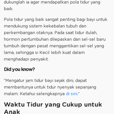
dukunglah ia agar mendapatkan pola tidur yang
baik.
Pola tidur yang baik sangat penting bagi bayi untuk
mendukung sistem kekebalan tubuh dan
perkembangan otaknya. Pada saat tidur itulah,
hormon pertumbuhan dilepaskan dan sel-sel baru
tumbuh dengan pesat menggantikan sel-sel yang
lama, sehingga si Kecil lebih kuat dalam
menghadapi penyakit.
Did you know?
”Mengatur jam tidur bayi sejak dini, dapat
membantunya untuk tidur nyenyak sepanjang
malam. Ketahui selengkapnya
di sini
.“
Waktu Tidur yang Cukup untuk
Anak