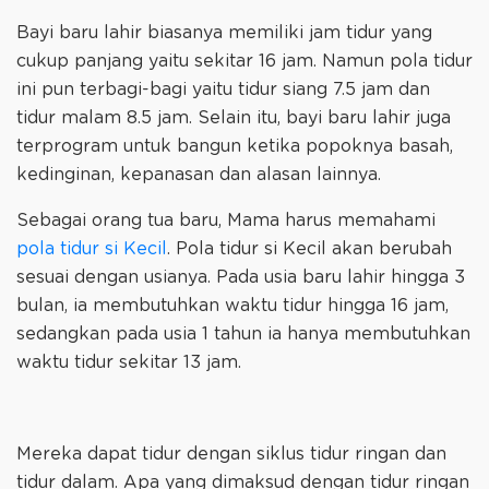
Bayi baru lahir biasanya memiliki jam tidur yang
cukup panjang yaitu sekitar 16 jam. Namun pola tidur
ini pun terbagi-bagi yaitu tidur siang 7.5 jam dan
tidur malam 8.5 jam. Selain itu, bayi baru lahir juga
terprogram untuk bangun ketika popoknya basah,
kedinginan, kepanasan dan alasan lainnya.
Sebagai orang tua baru, Mama harus memahami
pola tidur si Kecil
. Pola tidur si Kecil akan berubah
sesuai dengan usianya. Pada usia baru lahir hingga 3
bulan, ia membutuhkan waktu tidur hingga 16 jam,
sedangkan pada usia 1 tahun ia hanya membutuhkan
waktu tidur sekitar 13 jam.
Mereka dapat tidur dengan siklus tidur ringan dan
tidur dalam. Apa yang dimaksud dengan tidur ringan