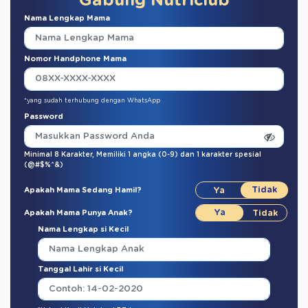
Gabung Nutriclub
Nama Lengkap Mama
Nomor Handphone Mama
*yang sudah terhubung dengan WhatsApp
Password
Minimal 8 Karakter,
Memiliki 1 angka (0-9)
dan
1 karakter spesial
(@#$%^&)
Apakah Mama Sedang Hamil?
Apakah Mama Punya Anak?
Nama Lengkap si Kecil
Tanggal Lahir si Kecil