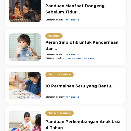
Panduan Manfaat Dongeng
Sebelum Tidur...
Disusun oleh:
Tim Penulis
Imunitas
Peran Sinbiotik untuk Pencernaan
dan...
Disusun oleh:
Tim Penulis
Ditinjau oleh:
dr. Isman Jafar, Sp.A (K)
Tumbuh Kembang
10 Permainan Seru yang Bantu...
Disusun oleh:
Tim Penulis
Tumbuh Kembang
Panduan Perkembangan Anak Usia
4 Tahun...