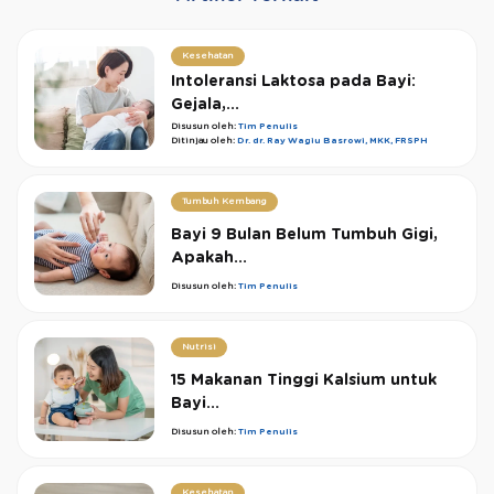
Kesehatan
Intoleransi Laktosa pada Bayi:
Gejala,...
Disusun oleh:
Tim Penulis
Ditinjau oleh:
Dr. dr. Ray Wagiu Basrowi, MKK, FRSPH
Tumbuh Kembang
Bayi 9 Bulan Belum Tumbuh Gigi,
Apakah...
Disusun oleh:
Tim Penulis
Nutrisi
15 Makanan Tinggi Kalsium untuk
Bayi...
Disusun oleh:
Tim Penulis
Kesehatan