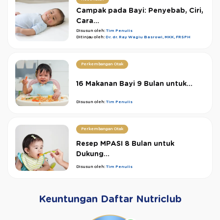
Campak pada Bayi: Penyebab, Ciri,
Cara...
Disusun oleh:
Tim Penulis
Ditinjau oleh:
Dr. dr. Ray Wagiu Basrowi, MKK, FRSPH
Perkembangan Otak
16 Makanan Bayi 9 Bulan untuk...
Disusun oleh:
Tim Penulis
Perkembangan Otak
Resep MPASI 8 Bulan untuk
Dukung...
Disusun oleh:
Tim Penulis
Keuntungan Daftar Nutriclub