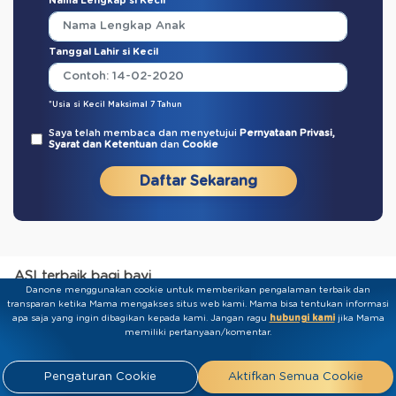
Nama Lengkap si Kecil
Tanggal Lahir si Kecil
*Usia si Kecil Maksimal 7 Tahun
Saya telah membaca dan menyetujui
Pernyataan Privasi,
Syarat dan Ketentuan
dan
Cookie
Daftar Sekarang
ASI terbaik bagi bayi
Danone menggunakan cookie untuk memberikan pengalaman terbaik dan
transparan ketika Mama mengakses situs web kami. Mama bisa tentukan informasi
Tentang Sarihusada
apa saja yang ingin dibagikan kepada kami.​ ​Jangan ragu
hubungi kami
jika Mama
memiliki pertanyaan/komentar.
Tentang Nutriclub
Pengaturan Cookie
Aktifkan Semua Cookie