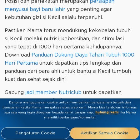
Posisi dan perlekatan merupakan
persiapan
menyusui bayi baru lahir
yang penting agar
kebutuhan gizi si Kecil selalu terpenuhi.
Pastikan Mama terus mendukung kekebalan tubuh
si Kecil melalui nutrisi, kebersihan, dan stimulasi
yang tepat di 1000 hari pertama kehidupannya.
Download
Panduan Dukung Daya Tahan Tubuh 1000
Hari Pertama
untuk dapatkan tips lengkap dan
panduan dari para ahli untuk bantu si Kecil tumbuh
kuat dan sehat sejak dini.
Gabung
jadi member Nutriclub
untuk dapatkan
ratusan expert-verified parenting content yang
Danone menggunakan cookie untuk memberikan pengalaman terbaik dan
transparan ketika Mama mengakses situs web kami. Mama bisa tentukan informasi
terkurasi sesuai usia si Kecil, akses ke call center
apa saja yang ingin dibagikan kepada kami.​ ​Jangan ragu
hubungi kami
jika Mama
yang terhubung langsung dengan ahli seputar nutrisi
memiliki pertanyaan/komentar.
dan tumbuh kembang anak, serta beragam
exclusive rewards khusus untuk Mama dan si Kecil
Pengaturan Cookie
Aktifkan Semua Cookie