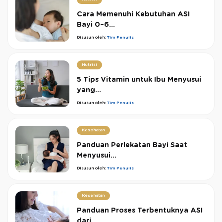
Cara Memenuhi Kebutuhan ASI
Bayi 0–6...
Disusun oleh:
Tim Penulis
Nutrisi
5 Tips Vitamin untuk Ibu Menyusui
yang...
Disusun oleh:
Tim Penulis
Kesehatan
Panduan Perlekatan Bayi Saat
Menyusui...
Disusun oleh:
Tim Penulis
Kesehatan
Panduan Proses Terbentuknya ASI
dari...